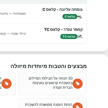
גומחה עליונה - קלאס C
משפחות — מיטות נ
קלאס C
קמפר טנדר - קלאס TC
טיולי שטח — קומפ
קלאס TC
מבצעים והטבות מיוחדות מיזולה
50 הנחה על חבילות המיילים
ה
בהשכרת קרוואנים בארצות
ק
הברית וקנדה
בק
הנחת הזמנה ממושכת להשכרת