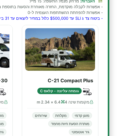
העברות:
מרחק מנמל התעופה: 15 מייל
- אפשרות לקבלה מוקדמת, החזרה מאוחרת והסעות בתוספת מ
- אפשרות להפחתת ההשתתפות העצמית ל-0
- ביטוח צד ג SLI עד $500,000 כלול במחיר ליוצאים עד 31 בינואר 2027
-30
C-21 Compact Plus
גומחה עליונה - קלאס C
מקומות שינה 4
6.4 × 2.34 m
מקו
מזגן קדמי
מקלחת
שירותים
מזג
מותרת הסעת חיות מחמד
מו
גיר אוטומטי
גיר