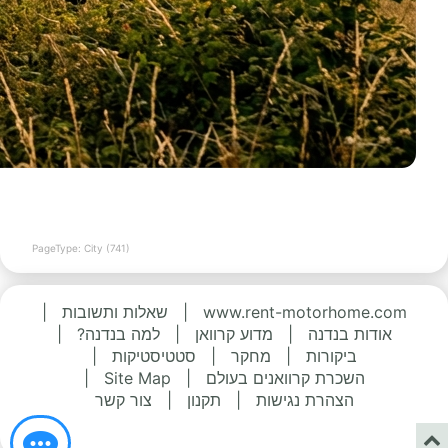
PageType: City (741)
www.rent-motorhome.com
|
שאלות ותשובות
|
אודות בנדנה
|
מדוע קרוואן
|
למה בנדנה?
|
ביקורות
|
מחקר
|
סטטיסטיקות
|
השכרת קרוואנים בעולם
|
Site Map
|
הצהרת נגישות
|
תקנון
|
צור קשר