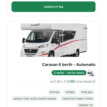
צפייה והזמנה
Caravan 6 berth - Automatic
גומחה עליונה - קלאס C
מקומות שינה 6
7.25 × 2.32 m
מזגן קדמי
מקלחת
שירותים
מותרת הסעת חיות מחמד
מותאם לנסיעה בתנאי חורף / קיפאון
גיר אוטומטי