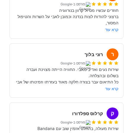
פורסם ב-Google
ברצוני להודות לצות בנדנה וכמובן לאבי על השרות והטיפול 
קרא עוד
רם
ר
רוני בלוך
פורסם ב-Google
שירות נעים ואדיב מאבי. החוויה הייתה מצוינת ועברה 
כל התיאום עבר בצורה חלקה מאוד בעזרתו וזמינותו של אבי 
בנדנה.
קרא עוד
ק
קרלוס ספלדורו
פורסם ב-Google
שירות מעולה, בהחלט אזמין שוב עם Bandana 