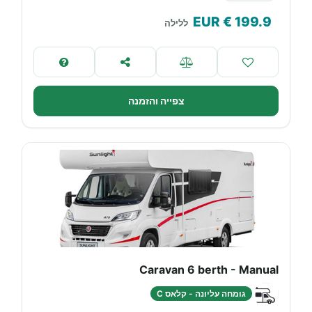
€ EUR
199.9
ללילה
צפייה והזמנה
Caravan 6 berth - Manual
גומחה עליונה - קלאס C