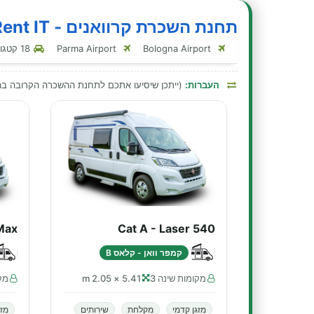
תחנת השכרת קרוואנים - BluRent IT - מודנה - תחנת רכבת
Bologna Airport
Parma Airport
18 קטגוריות קרוואנים בתחנה זו
העברות:
(ייתכן שיסיעו אתכם לתחנת ההשכרה הקרובה 
Max
Cat A - Laser 540
קמפר וואן - קלאס B
מקומות שינה 3
5.41 × 2.05 m
מקו
מזגן קדמי
מקלחת
שירותים
מזג