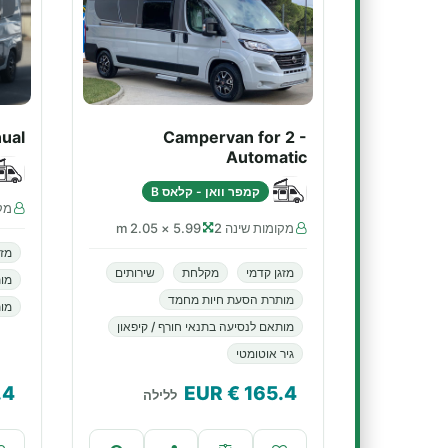
ual
Campervan for 2 -
Automatic
קמפר וואן - קלאס B
מקו
מקומות שינה 2
5.99 × 2.05 m
מזג
מזגן קדמי
מקלחת
שירותים
מו
מותרת הסעת חיות מחמד
מות
מותאם לנסיעה בתנאי חורף / קיפאון
גיר אוטומטי
.4
€ EUR
165.4
ללילה