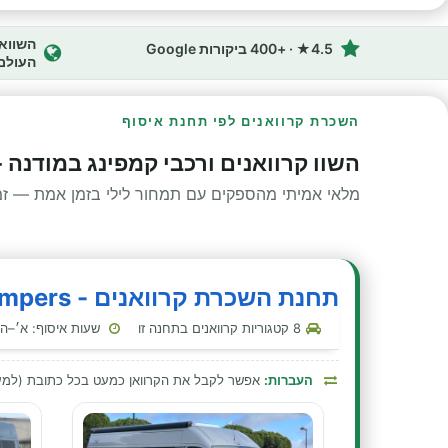
4.5★ · +400 ביקורות Google
העולם
השכרת קרוואנים לפי תחנת איסוף
השוו קרוואנים ורכבי קמפינג במודנה 
מלאי אמיתי מהספקים עם תמחור לילי בזמן אמת — זמינ
תחנת השכרת קרוואנים - Anywhere Campers - מודנה - תחנת רכבת
8 קטגוריות קרוואנים בתחנה זו
שעות איסוף: א׳–ה׳ 00:00–23:30 · שבת 00:00–23:30 · ראשון 00:00–
העברות:
אפשר לקבל את הקרוואן כמעט בכל כתובת (למע