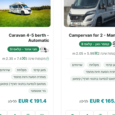
Caravan 4-5 berth -
Campervan for 2 - Man
Automatic
קמפר וואן - קלאס B
חצי אחוד - קלאס SI
מות שינה 2
5.99 × 2.05 m
מקומות שינה 5
7.4 × 2.35 m
ן קדמי
מקלחת
שירותים
מזגן קדמי
מקלחת
שירותים
תרת הסעת חיות מחמד
מותרת הסעת חיות מחמד
אם לנסיעה בתנאי חורף / קיפאון
מותאם לנסיעה בתנאי חורף / קיפאון
גיר אוטומטי
€ EUR
191.4
€ EUR
165
ללילה
ללילה