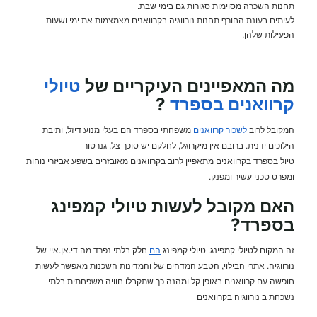
תחנות השכרה מסוימות סגורות גם בימי שבת.
לעיתים בעונת החורף תחנות נורווגיה בקרוואנים מצמצמות את ימי ושעות
הפעילות שלהן.
מה המאפיינים העיקריים של
טיולי
קרוואנים בספרד
?
המקובל לרוב
לשכור קרוואנים
משפחתי בספרד הם בעלי מנוע דיזל, ותיבת
הילוכים ידנית. ברובם אין מיקרוגל, לחלקם יש סוכך צל, גנרטור
טיול בספרד בקרוואנים מתאפיין לרוב בקרוואנים מאובזרים בשפע אביזרי נוחות
ומפרט טכני עשיר ומפנק.
האם מקובל לעשות טיולי קמפינג
בספרד?
זה המקום לטיולי קמפינג. טיולי קמפינג
הם
חלק בלתי נפרד מה די.אן.איי של
נורווגיה. אתרי הבילוי, הטבע המדהים של והמדינות השכנות מאפשר לעשות
חופשה עם קרוואנים באופן קל ומהנה כך שתקבלו חוויה משפחתית בלתי
נשכחת ב נורווגיה בקרוואנים