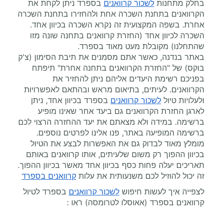
בחלק מתחנות
לשכור קרוואנים
בספרד ניתן לקחת את
הקרוואנים בתחנת השכרה אחת ולהחזירו בתחנת השכרה
אחרת. בשפה המקצועית זה נקרא השכרה בכיוון אחד.
השכרה לכיוון אחד (החזרת קרוואנים בתחנה שונה מזו
שהתחלנו) מקובלת מעט מאוד בספרד.
באתר בנדנה, כאשר אתם מסמנים את תיבת הסימון (צ'ק
בוקס) של "החזרת הקרוואנים בתחנה אחרת" תיפתח
בפניכם רשימת היעדים אליהם ניתן להחזיר את
הקרוואנים. לעיתים, בתיאום מראש ובהתאם לאפשרויות
ולעלויות טיול
לשכור קרוואנים
בספרד בכיוון אחד, ניתן
לארגן החזרת הקרוואנים גם ביעד אחר שאינו מופיע
ברשימה. במידה ולא מצאתם את יעד ההחזרה הרצוי לכם
ברשימה המופיעה באתר, פנו אלינו לפרטים נוספים.
מומלץ מאוד לבדוק גם את האפשרות לבצע את הטיול
בכיוון ההפוך רק משום שלעיתים, אותו קרוואנים באותם
תאריכים יעלה פחות כסף בכיוון אחד מאשר בכיוון ההפוך.
זה יכול להוזיל לכם משנעותית את עלות
קרוואנים בספרד
לצפייה איך לעשות חיפוש
לשכור קרוואנים
בספרד לטיול
קרוואנים בספרד (אאוסלו לטרומסה) ראו :