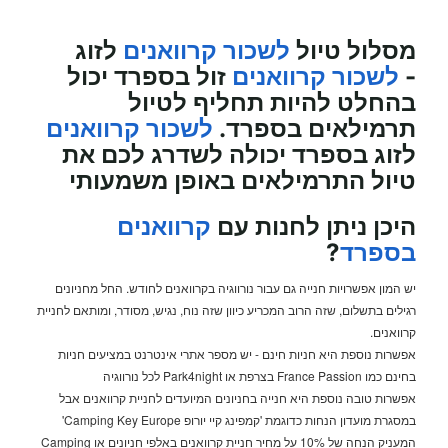
מסלול טיול
לשכור קרוואנים
לזוג
-
לשכור קרוואנים
זול בספרד יכול
בהחלט להיות תחליף לטיול
תרמילאים בספרד.
לשכור קרוואנים
לזוג בספרד יכולה לשדרג לכם את
טיול התרמילאים באופן משמעותי
היכן ניתן לחנות עם
קרוואנים
בספרד
?
יש המון אפשרויות חנייה גם עבור נורווגיה בקרוואנים לחודש. החל מחניונים
רגילים בתשלום, שזה הרוב המכריע כיוון שזה נוח, נגיש, מסודר, ומותאם לחניית
קרוואנים.
אפשרות נוספת היא חניות חינם - יש מספר אתרי אינטרנט במציעים חניות
בחינם כמו France Passion בצרפת או Park4night לכל נורווגיה
אפשרות טובה נוספת היא חנייה בחניונים המיועדים לחניית קרוואנים אבל
במסגרת מועדון הנחות כדוגמת 'קמפינג קיי יורופ Camping Key Europe'
המעניק הנחה של 10% על מחיר חניית קרוואנים באלפי חניונים או Camping