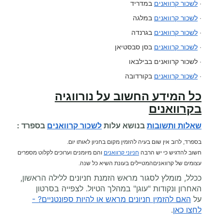
·
לשכור קרוואנים
במדריד
·
לשכור קרוואנים
במלגה
·
לשכור קרוואנים
בגרנדה
·
לשכור קרוואנים
בסן סבסטיאן
· לשכור קרוואנים בבילבאו
·
לשכור קרוואנים
בקורדובה
כל המידע החשוב על
נורווגיה
בקרוואנים
שאלות ותשובות
בנושא עלות
לשכור קרוואנים
בספרד :
בספרד, לרוב אין שום בעיה להזמין מקום בחניון לאותו יום.
חשוב להדגיש כי יש הרבה
חניוני קרוואנים
והם מיומנים וערוכים לקלוט מספרים
עצומים של קרוואניםהמטיילים בעונת השיא כל שנה.
ככלל, מומלץ לסגור מראש הזמנת חניונים ללילה הראשון,
האחרון ונקודות "עוגן" במהלך הטיול. לצפייה בסרטון
על
האם להזמין חניונים מראש או להיות ספונטניים? -
לחצו כאן
.