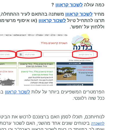
כמה עולה
לשכור קראוון
?
מחיר
לשכור קראוון
משתנה בהתאם לעיר ההתחלה, עי
תרצו להתחיל
טיול
לשכור קראוון
(או איסוף מרשימת
וללחוץ על 'חפש'.
הפרמטרים המשפיעים ביותר על עלות
לשכור קראוון
במח
ככל שזה רלוונטי.
לנוחיותכם, תוכלו לסמן האם ברצונכם לרכוש את הביט
ביטוחים שונים אחד מהשני, האם לשכור ערכות צ
להשכרה
שימו לב במיוחד כי בעת לשכור קראוון בארה"ב וכן בק