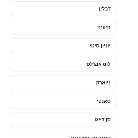
דבלין
היוורד
יוניון סיטי
לוס אנג'לס
ניוארק
סאנטי
סן דייגו