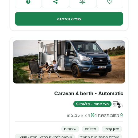
צפייה והזמנה
Caravan 4 berth - Automatic
חצי אחוד - קלאס SI
מקומות שינה 4
7.4 × 2.35 m
מזגן קדמי
מקלחת
שירותים
מותרת הסעת חיות מחמד
מותאם לנסיעה בתנאי חורף / קיפאון