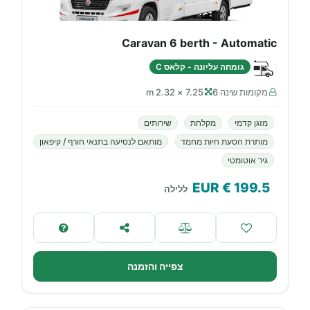
Caravan 6 berth - Automatic
גומחה עליונה - קלאס C
מקומות שינה 6
7.25 × 2.32 m
מזגן קדמי
מקלחת
שירותים
מותרת הסעת חיות מחמד
מותאם לנסיעה בתנאי חורף / קיפאון
גיר אוטומטי
€ EUR
199.5
ללילה
צפייה והזמנה