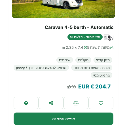
Caravan 4-5 berth - Automatic
חצי אחוד - קלאס SI
מקומות שינה 5
7.4 × 2.35 m
מזגן קדמי
מקלחת
שירותים
מותרת הסעת חיות מחמד
מותאם לנסיעה בתנאי חורף / קיפאון
גיר אוטומטי
€ EUR
204.7
ללילה
צפייה והזמנה