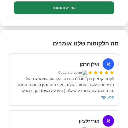
צפייה והזמנה
מה הלקוחות שלנו אומרים
א
אילן הרמן
פורסם ב-Google
לקחנו קראוון דרך חברת בנדנה. הקראוון עצמו ענה על 
הציפיות נילקח והוחזר בשלום. אבי היה זמין טרום ההזמנה 
,טרם הנסיעה עבור כל שאלה ( והיו לא מעט) ואף במהלך 
קרא עוד
הקרחון שקיבלנו היה ברמה איבזור ונוחות "גרמנית" .הידיעה 
שיש לך גם גב ישראלי למקרה של תקלות/ בעיות ( למרות 
שלא היו כאלו ) בהחלט עוזרת להיכנס לפרויקט  ההתנהלות 
א
עם קראון  בלב קל    .זו פעם שלישית שלי
אורי זלציון