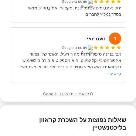
פורסם ב-Google
יחס נעים,ומענה בזמן סביר,מקצועי ואמין,סה"כ ממש 
בסדר,נמליץ לחברים
נ
נועם ינאי
פורסם ב-Google
אבי בנדנה סיפק שירות מהיר ויעיל. האתר שלו מאוד 
אינפורמטיבי וקל לניווט. הוא מספק טיפים רבים לשימוש 
בקרוואנים. הוא הציע מחירים טובים. אני בוודאי אשתמש 
בשירותיו שוב אם אי פעם אעשה טיול קרוואנים נוסף.
קרא עוד
לכל הביקורות שלנו ב-Google
שאלות נפוצות על השכרת קראוון
בליכטנשטיין