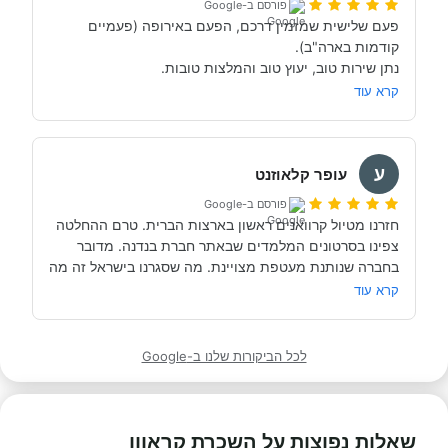
פורסם ב-Google
חוץ מזה הקארוואנים שהם מציעים היה מושלמים מבחינת 
פעם שלישית שמזמין דרכם, הפעם באירופה (פעמיים 
תודה רבה לכם בנדנה עשיתם לנו את הטיול יותר חוויתי 
קרא עוד
וכיף.
בהמלצתו עשיתי גם ביטוח שתתפות עצמית שבדיעבד חסך 
ע
בהחלט לקוח מרוצה
עופר קלאוזנט
פורסם ב-Google
חזרנו מטיול קרוואנים ראשון בארצות הברית. טרם ההחלטה 
צפינו בסרטונים המלמדים שבאתר חברת בנדנה. מדובר 
שקיבלנו בארצות הברית באופן מדוייק. ממליץ בחום 
קרא עוד
להסתייע בשירותי החברה טרם יציאה לטייל קרוואנים
לכל הביקורות שלנו ב-Google
שאלות נפוצות על השכרת קראוון