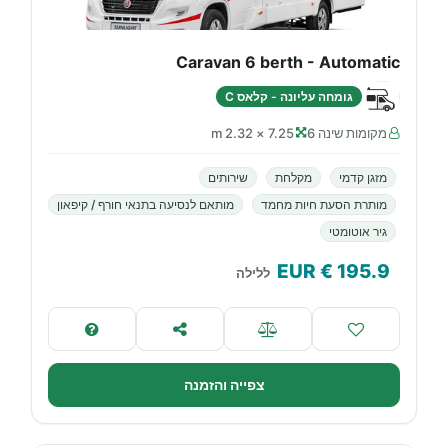
Caravan 6 berth - Automatic
גומחה עליונה - קלאס C
מקומות שינה 6
7.25 × 2.32 m
מזגן קדמי
מקלחת
שירותים
מותרת הסעת חיות מחמד
מותאם לנסיעה בתנאי חורף / קיפאון
גיר אוטומטי
€ EUR
195.9
ללילה
צפייה והזמנה