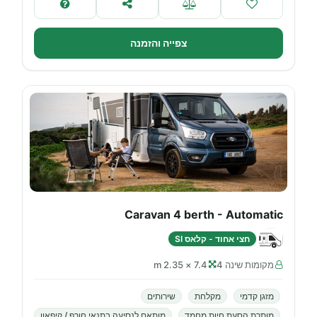
צפייה והזמנה
Caravan 4 berth - Automatic
חצי אחוד - קלאס SI
מקומות שינה 4
7.4 × 2.35 m
מזגן קדמי
מקלחת
שירותים
מותרת הסעת חיות מחמד
מותאם לנסיעה בתנאי חורף / קיפאון