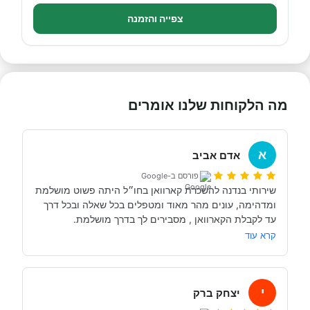
צפייה והזמנה
מה הלקוחות שלנו אומרים
א
אדם אביב
פורסם ב-Google
שירותי בנדנה להשכרת קארוואן בחו״ל היתה פשוט מושלמת 
ומדהימה, עונים מהר מאוד ומטפלים בכל שאלה ובכל דרך 
אני לקחתי את קארוואן פעם ראשונה בחיי וקצת חששתי 
קרא עוד
לפניי כן מכיוון שזה היה נראה לי עצום ומורכב , אבל סרטוני 
ההדרכה וההסבר הכתוב פלוס התקשורת המושלמת של 
בנדנה ממש עוזרת ונתנה לי בטחון להנות מהטיול עם 
י
יצחק ברק