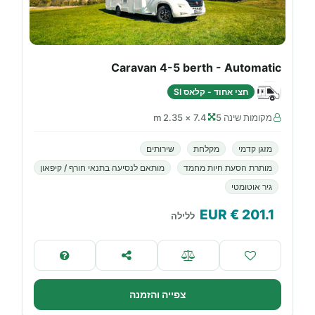
Caravan 4-5 berth - Automatic
חצי אחוד - קלאס SI
מקומות שינה 5
7.4 × 2.35 m
מזגן קדמי
מקלחת
שירותים
מותרת הסעת חיות מחמד
מותאם לנסיעה בתנאי חורף / קיפאון
גיר אוטומטי
€ EUR
201.1
ללילה
צפייה והזמנה