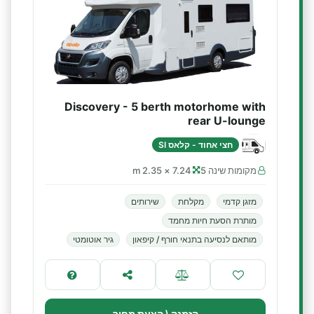
Discovery - 5 berth motorhome with
rear U-lounge
חצי אחוד - קלאס SI
מקומות שינה 5
7.24 × 2.35 m
מזגן קדמי
מקלחת
שירותים
מותרת הסעת חיות מחמד
מותאם לנסיעה בתנאי חורף / קיפאון
גיר אוטומטי
הזמנה \ הצעת מחיר