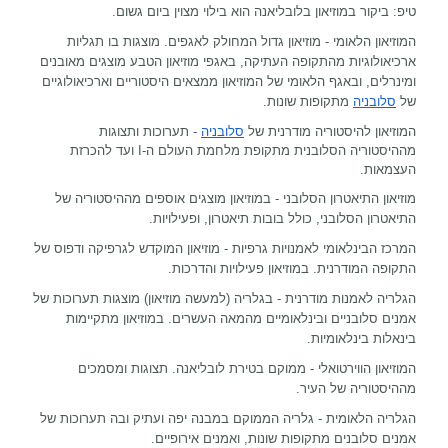
טיפ: ביקור במוזיאון בלובליאנה הוא בילוי מצוין ביום גשום.
המוזיאון הלאומי - מוזיאון גדול המחולק לאגפים. מוצגות בו תגליות
ארכיאולוגיות מהתקופה העתיקה, באגפי מוזיאון הטבע מוצגים מאובנים
ומינרלים, ובאגף הלאומי של המוזיאון ממצאים היסטוריים וארכיאולוגיים
של
סלובניה
מתקופות שונות.
המוזיאון להיסטוריה מודרנית של
סלובניה
- תערוכות ותצוגות
מההיסטוריה הסלובנית מתקופת מלחמת העולם ה-
I
ועד להכרזת
העצמאות.
מוזיאון התיאטרון הסלובני - במוזיאון מוצגים אוספים מההיסטוריה של
התיאטרון הסלובני, כולל בובות תיאטרון, ופעילויות.
המרכז הבינלאומי לאמנויות גרפיות - מוזיאון המוקדש לגרפיקה ודפוס של
התקופה המודרנית. במוזיאון פעילויות והדרכות.
הגלריה לאמנות מודרנית - בגלריה (למעשה מוזיאון) מוצגות תערוכות של
אמנים סלובניים ובינלאומיים מהמאה העשרים. במוזיאון מתקיימות
בינאלות בינלאומיות.
המוזיאון הווירטואלי - ממוקם בטירת לובליאנה. תצוגות ומסמכים
מההיסטוריה של העיר.
הגלריה הלאומית - גלריה הממוקם במבנה יפה ועתיק ובה תערוכות של
אמנים סלובנים מתקופות שונות, ואמנים אירופיים.