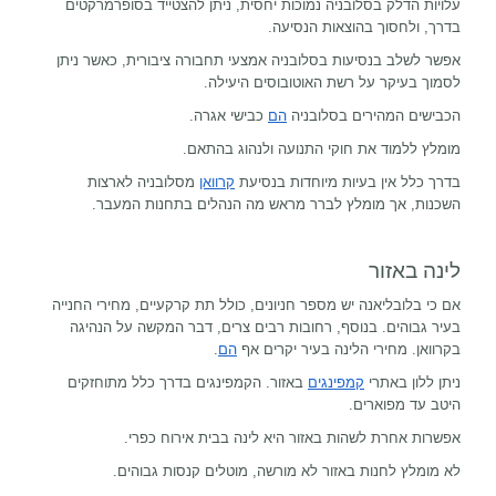
עלויות הדלק בסלובניה נמוכות יחסית, ניתן להצטייד בסופרמרקטים
בדרך, ולחסוך בהוצאות הנסיעה.
אפשר לשלב בנסיעות בסלובניה אמצעי תחבורה ציבורית, כאשר ניתן
לסמוך בעיקר על רשת האוטובוסים היעילה.
הכבישים המהירים בסלובניה
הם
כבישי אגרה.
מומלץ ללמוד את חוקי התנועה ולנהוג בהתאם.
בדרך כלל אין בעיות מיוחדות בנסיעת
קרוואן
מסלובניה לארצות
השכנות, אך מומלץ לברר מראש מה הנהלים בתחנות המעבר.
לינה באזור
אם כי בלובליאנה יש מספר חניונים, כולל תת קרקעיים, מחירי החנייה
בעיר גבוהים. בנוסף, רחובות רבים צרים, דבר המקשה על הנהיגה
בקרוואן. מחירי הלינה בעיר יקרים אף
הם
.
ניתן ללון באתרי
קמפינגים
באזור. הקמפינגים בדרך כלל מתוחזקים
היטב עד מפוארים.
אפשרות אחרת לשהות באזור היא לינה בבית אירוח כפרי.
לא מומלץ לחנות באזור לא מורשה, מוטלים קנסות גבוהים.