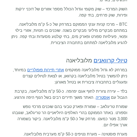
השוק המרכזי – שוק מקומי וגדול הכולל מספר אזורים של דוכני ירקות
ופירות, שוק פרחים, בתי קפה.
BTC
– מרכז קניות ענקי הממוקם במרחק של כ-5 ק"מ מלובליאנה.
במתחם מבקרים מיליוני מבקרים בשנה. שוכנים בו חנויות, אזורי בילוי
ופנאי, פעילויות ספורט ופארק מים, בתי קולנוע מסעדות ובתי קפה. ניתן
להגיע מלובליאנה למתחם בתחבורה הציבורית.
טיולי קרוואנים
מלובליאנה
במרחק לא גדול מלובליאנה ממוקמים
אתרי תיירות פופולריים
במיוחד,
ניתן להמשיך בטיול מלובליאנה בקרוואן, או לצאת לטיולים קצרים
ומעגליים בתחבורה ציבורית או בטיול מאורגן:
בלד – עיירה ציורית לחוף אגם יפהפה. כ-50 ק"מ מלובליאנה, בקרבת
הגבול עם
אוסטריה
. האתר מושך תיירים רבים בשל הנוף היפה והרגוע.
שמורת טריגלאב – שמורת ופארק טבעי בהם שוכנים מרכזי נופש
וספורט. באתר הממוקם בהרי האלפים היוליאניים הר טריגלאב, שגובהו
3,000 מטר כמעט. מרחק של כ-50 ק"מ מלובליאנה. ביקור בשמורה
אורך אפילו יום.
מערת פוסטוינה – מערת נטיפים כ-50 ק"מ מערבית מלובליאנה.