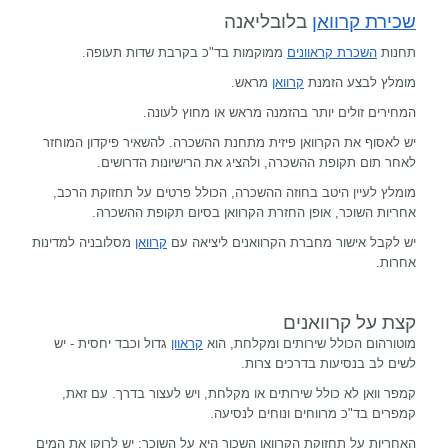
שכירת קרוואן
בלובליאנה
תחנות
השכרת קראוונים
ממוקמות בד"כ בקרבת שדות תעופה.
מומלץ לבצע הזמנת
קרוואן
מראש.
המחירים זולים יותר בהזמנה מראש או מחוץ לעונה.
יש לאסוף את הקרוואן פיזית מתחנת ההשכרה. להשאיר פיקדון המוחזר
לאחר תום תקופת ההשכרה, ולהציג את הרישיונות הדרושים.
מומלץ לעיין היטב בחוזה ההשכרה, הכולל פרטים על תחזוקת הרכב,
אחריות השוכר, אופן החזרת הקרוואן בסיום תקופת ההשכרה.
יש לקבל אישור מחברת הקרוואנים ליציאה עם
קרוואן
מסלובניה למדינות
אחרות.
קצת על קרוואנים
מוטורהום הכולל שירותים ומקלחת, הוא
קראוון
גדול וכבד יחסית - יש
לשים לב בנסיעות בדרכים צרות.
קמפר וואן לא כולל שירותים או מקלחת, ויש לעצור בדרך. עם זאת,
קמפרים בד"כ מרווחים ונוחים לנסיעה.
האחריות על תחזוקת הקרוואן השכור היא על השוכר: יש לרוקן את המים