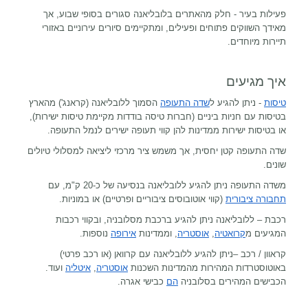
פעילות בעיר - חלק מהאתרים בלובליאנה סגורים בסופי שבוע, אך
מאידך השווקים פתוחים ופעילים, ומתקיימים סיורים עירוניים באזורי
תיירות מיוחדים.
איך מגיעים
טיסות
- ניתן להגיע ל
שדה התעופה
הסמוך ללובליאנה (קראנג') מהארץ
בטיסות עם חניות ביניים (חברות טיסה בודדות מקיימת טיסות ישירות),
או בטיסות ישירות ממדינות להן קווי תעופה ישירים לנמל התעופה.
שדה התעופה קטן יחסית, אך משמש ציר מרכזי ליציאה למסלולי טיולים
שונים.
משדה התעופה ניתן להגיע ללובליאנה בנסיעה של כ-20 ק"מ, עם
תחבורה ציבורית
(קווי אוטובוסים ציבוריים ופרטיים) או במוניות.
רכבת – ללובליאנה ניתן להגיע ברכבת מסלובניה, ובקווי רכבות
המגיעים מ
קרואטיה
,
אוסטריה
, וממדינות
אירופה
נוספות.
קראוון / רכב –ניתן להגיע ללובליאנה עם קרוואן (או רכב פרטי)
באוטוסטרדות המהירות מהמדינות השכנות
אוסטריה
,
איטליה
ועוד.
הכבישים המהירים בסלובניה
הם
כבישי אגרה.