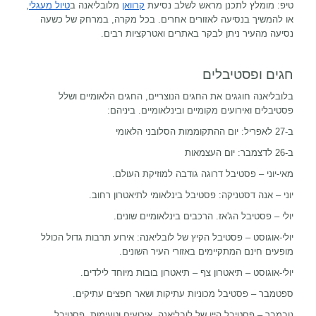
טיפ: מומלץ לתכנן מראש לשלב נסיעת
קרוואן
מלובליאנה ב
טיול מעגלי
,
או להמשיך בנסיעה לאזורים אחרים. בכל מקרה, במרחק של כשעה
נסיעה מהעיר ניתן לבקר באתרים ואטרקציות רבים.
חגים ופסטיבלים
בלובליאנה חוגגים את החגים הנוצריים, החגים הלאומיים ושלל
פסטיבלים ואירועים מקומיים ובינלאומיים. ביניהם:
ב-27 לאפריל: יום ההתקוממות הסלובני הלאומי
ב-26 לדצמבר: יום העצמאות
מאי-יוני – פסטיבל דרוגה גודבה למוזיקת העולם.
יוני – אנה דסטניקה: פסטיבל בינלאומי לתיאטרון רחוב.
יולי – פסטיבל הג'אז. הרכבים בינלאומיים שונים.
יולי-אוגוסט – פסטיבל הקיץ של לובליאנה: אירוע תרבות גדול הכולל
מופעים חינם המתקיימים באזורי העיר השונים.
יולי-אוגוסט – תיאטרון צף – תיאטרון בובות מיוחד לילדים.
ספטמבר – פסטיבל מכוניות עתיקות ושאר חפצים עתיקים.
נובמבר – פסטיבל היין של לובליאנה. אירועים וטעימות. פסטיבל