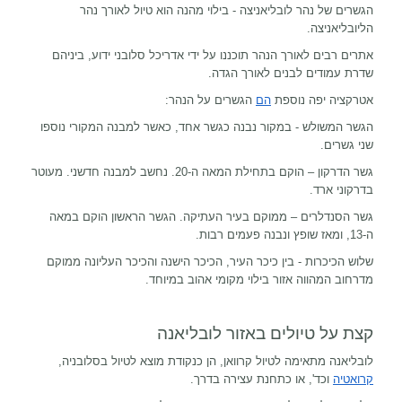
הגשרים של נהר לובליאניצה - בילוי מהנה הוא טיול לאורך נהר
הליובליאניצה.
אתרים רבים לאורך הנהר תוכננו על ידי אדריכל סלובני ידוע, ביניהם
שדרת עמודים לבנים לאורך הגדה.
אטרקציה יפה נוספת
הם
הגשרים על הנהר:
הגשר המשולש - במקור נבנה כגשר אחד, כאשר למבנה המקורי נוספו
שני גשרים.
גשר הדרקון – הוקם בתחילת המאה ה-20. נחשב למבנה חדשני. מעוטר
בדרקוני ארד.
גשר הסנדלרים – ממוקם בעיר העתיקה. הגשר הראשון הוקם במאה
ה-13, ומאז שופץ ונבנה פעמים רבות.
שלוש הכיכרות - בין כיכר העיר, הכיכר הישנה והכיכר העליונה ממוקם
מדרחוב המהווה אזור בילוי מקומי אהוב במיוחד.
קצת על טיולים באזור לובליאנה
לובליאנה מתאימה לטיול קרוואן, הן כנקודת מוצא לטיול בסלובניה,
קרואטיה
וכד', או כתחנת עצירה בדרך.