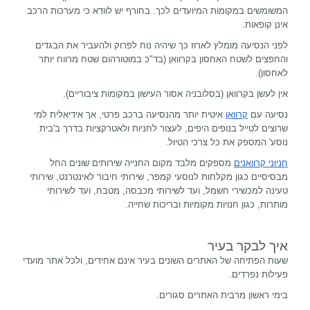
המשומשים במקומות המיועדים לכך. בחורף יש לוודא כי מערכות הרכב
אינן קופאות.
לפני הנסיעה מומלץ לארוז כך שיהיה נוח לפרוק ולהעביר את הבגדים
והחפצים לשטח האחסון בקרוואן (בד"כ במוטורהום שטח מרווח יותר
לאחסון).
אין לעשן בקרוואן (בסלובניה אסור העישון במקומות ציבוריים).
נסיעה עם
קרוואן
איטית יותר מהנסיעה ברכב פרטי, אך אידיאלית למי
שרוצים לטייל בנופים היפים, לעצור לחניות ולאטרקציות בדרך ב'בית
נוסע' המספק את כל צרכי הטיול.
חניוני קרוואנים
מספקים מלבד מקום החנייה שירותים שונים
החל
מבסיסיים כגון מקלחות לנוסעי קמפר, שירותי חיבור לאינטרנט, שירותי
טעינה למכשירי חשמל, ועד לשירותי מכבסה, מטבח, ועד לשירותי
מותרות, כגון חנויות מקומיות ובריכות שחייה.
איך לבקר בעיר
שעות הפתיחה של האתרים השונים בעיר אינם אחידים, ולכל אתר מועדי
פעילות נפרדים.
בימי ראשון מרבית האתרים סגורים.