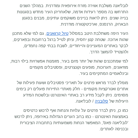
לובליאנה משלבת אווירה מזרח אירופאית ומודרנית. במהלך השנים
התרחשו בה מספר רעידות אדמה, שלאחריהן העיר מחדש בסגנונות
בנייה שונים. ניתן לראות בניינים משוקמים עתיקים, מבנים בסגנון
הבארוק, הרנסנס, וארכיטקטורה מודרנית.
העיר היפה משתלבת היטב במסלול
טיול קרוואנים
, גם למי שלא מתכנן
שהות ארוכה. שטחה קטן יחסית, וניתן לטייל ברגל ברחובות ובפארקים,
לבקר באתרים המעניינים והייחודיים, לשבת בבתי קפה נחמדים,
ולהצטייד להמשך הדרך.
למי שמתכננים שהות של יותר מיום בעיר, מזומנות אפשרויות בילוי רבות,
מוזיאונים, תערוכות, מופעים וקונצרטים, ופסטיבלים מקומיים
ובינלאומיים המתקיימים בעיר.
מומלץ לברר מראש פרטים על תאריכי פסטיבלים ושעות פעילות של
אתרים ואטרקציות מקומיים - חלק מאתרי התיירות פועלים רק בימים
מסוימים. ניתן לקבל מידע רב באתרי האינטרנט ובלשכות המידע
היעילות של
סלובניה
/ לובליאנה.
כמו כן, ניתן לברר פרטים על עלויות והנחות ואף לרכוש כרטיסים
באמצעות האינטרנט - כמו ברוב הערים הגדולות באירופה, ניתן לרכוש
'לובליאנה פאס', המאפשר הנחות משמעותיות בתחבורה הציבורית
ובכניסה לאתרים.