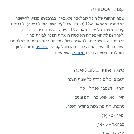
קצת היסטוריה
שמה המקורי של העיר לובליאנה (לאיבאך, בגרמנית) מופיע לראשונה
במסמכים מהמאה ה-12 (בהגייה איטלקית השם הוא לוביאנה). לובליאנה
קיבלה מעמד של עיר במאה ה-13, הייתה בשליטת בית הבסבורג,
ולאחר נפילת האימפריה האוסטרו-הונגרית הפכה לבירת מחוז
ביוגוסלביה. העיר זכתה לתארים בשל עמידתה כנגד הגרמנים במלחמת
העולם ה-
II
. העיר הפכה לבירת הרפובליקה של
סלובניה
תחת שלטון
יוגוסלביה, ונשארה בירת
סלובניה
העצמאית.
מזג האוויר בלובליאנה
גשמים יכולים לרדת כל עונות השנה.
חורף – דצמבר-אפריל – קר.
קיץ – מאי-אוקטובר – חם ונעים.
טמפרטורות ממוצעות בחודשי השנה:
ינואר - 2 - (-4)
פברואר – 5 - (-4)
מרץ - 10 – 0