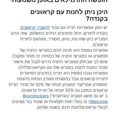
היכן ניתן לחנות עם קראוונים
בקנדה?
יש המון אפשרויות חנייה גם עבור
להשכיר קראוונים
בקנדה לחודש. החל מחניונים רגילים בתשלום, שזה הרוב
המכריע כיוון שזה נוח, נגיש, מסודר, ומותאם לחניית
קראוונים.
אפשרות נוספת היא חניות חינם במגרשי החניה של
וולמארט או במגרשי החניה של כנסיות. זה מותר ומקובל.
שימו לב שבחלק ממגרשי החניה נדרש לקבל את אישור
מנהל החנות לחנות במגרש שלו עם הקראווניםללילה.
אפשרות טובה נוספת היא חנייה בחניונים המיועדים
לחניית קראוונים אבל במסגרת מועדון הנחות כדוגמת
'פספורט אמריקה' המעניק הנחה של 50% על מחיר חניית
קראוונים וכמובן גם 50% הנחה על חניית קראוונים.
ב יש גם מושג הנקרא 'בונדוקרס'(
Boondockers
Welcome
) בו בעלי חוות חקלאיות או שטחי בור מציעים
לבעלי קראווניםלחנות חינם בשטח שלהם.