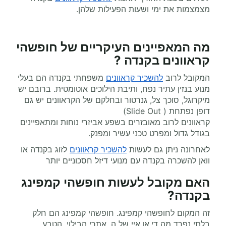
מצמצמות את ימי ושעות הפעילות שלהן.
מה המאפיינים העיקריים של חופשהי
קראוונים בקנדה ?
המקובל לרוב
להשכיר קראוונים
משפחתי בקנדה הם בעלי
מנוע בנזין עתיר נפח, ותיבת הילוכים אוטומטית. ברובם יש
מיקרוגל, סוכך צל, גנרטור ובחלקם של הקראוונים יש גם
דופן נפתחת ( Slide Out)
קראוונים לרוב מאובזרים בשפע אביזרי נוחות ומתאפיינים
בגודל גדול ומפרט טכני עשיר ומפנק.
לאחרונה ניתן גם לעשות
להשכיר קראוונים
לזוג בקנדה או
וואן להשכרה בקנדה עם מנועי דיזל חסכוניים יותר
האם מקובל לעשות חופשהי קמפינג
בקנדה?
זה המקום לחופשהי קמפינג. חופשהי קמפינג הם חלק
בלתי נפרד מה די.אן.איי של ה. אתרי הבילוי, הטבע