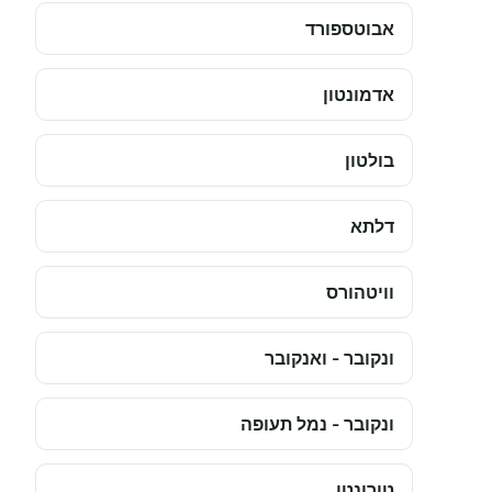
אבוטספורד
אדמונטון
בולטון
דלתא
וויטהורס
ונקובר - ואנקובר
ונקובר - נמל תעופה
טורונטו