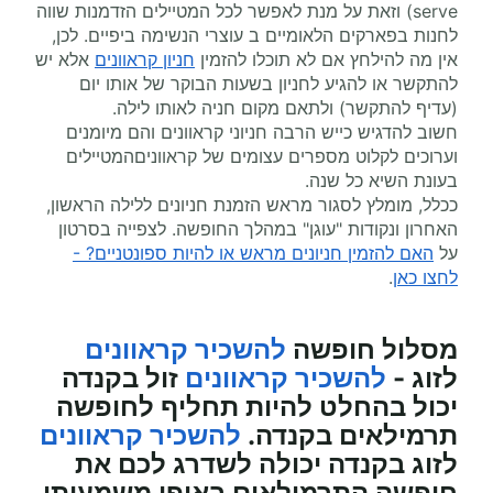
serve) וזאת על מנת לאפשר לכל המטיילים הזדמנות שווה
לחנות בפארקים הלאומיים ב עוצרי הנשימה ביפיים. לכן,
אין מה להילחץ אם לא תוכלו להזמין
חניון קראוונים
אלא יש
להתקשר או להגיע לחניון בשעות הבוקר של אותו יום
(עדיף להתקשר) ולתאם מקום חניה לאותו לילה.
חשוב להדגיש כייש הרבה חניוני קראוונים והם מיומנים
וערוכים לקלוט מספרים עצומים של קראווניםהמטיילים
בעונת השיא כל שנה.
ככלל, מומלץ לסגור מראש הזמנת חניונים ללילה הראשון,
האחרון ונקודות "עוגן" במהלך החופשה. לצפייה בסרטון
על
האם להזמין חניונים מראש או להיות ספונטניים? -
לחצו כאן
.
מסלול חופשה
להשכיר קראוונים
לזוג -
להשכיר קראוונים
זול בקנדה
יכול בהחלט להיות תחליף לחופשה
תרמילאים בקנדה.
להשכיר קראוונים
לזוג בקנדה יכולה לשדרג לכם את
חופשה התרמילאים באופן משמעותי