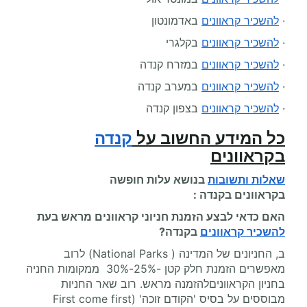
·
להשכיר קראוונים
באדמונטון
·
להשכיר קראוונים
בקלגרי
·
להשכיר קראוונים
במזרח קנדה
·
להשכיר קראוונים
במערב קנדה
·
להשכיר קראוונים
בצפון קנדה
כל המידע החשוב על
קנדה
בקראוונים
שאלות ותשובות
בנושא עלות
חופשה
בקראוונים
בקנדה :
האם כדאי לבצע הזמנת חניוני קראוונים מראש בעת
להשכיר קראוונים
בקנדה?
ב, החניונים של המדינה ( National Parks) לרוב
מאפשרים הזמנת חלק קטן -25%-30% ממקומות החניה
בחניון הקראווניםלהזמנה מראש. רוב שאר החניות
מבוססים על בסיס 'הקודם זוכה' (First come first