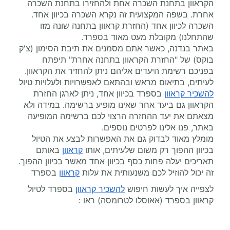
הקראוון בתחנת השכרה אחת ולהחזירו בתחנת השכרה
אחרת. בשפה המקצועית זה נקרא השכרה בכיוון אחד.
השכרה לכיוון אחד (החזרת קראוון בתחנה שונה מזו
שהתחלנו) מקובלת מעט מאוד בספרד.
באתר בנדנה, כאשר אתם מסמנים את תיבת הסימון (צ'ק
בוקס) של "החזרת הקראוון בתחנה אחרת" תיפתח
בפניכם רשימת היעדים אליהם ניתן להחזיר את הקראוון.
לעיתים, בתיאום מראש ובהתאם לאפשרויות ולעלויות טיול
להשכיר קראוון
בספרד בכיוון אחד, ניתן לארגן החזרת
הקראוון גם ביעד אחר שאינו מופיע ברשימה. במידה ולא
מצאתם את יעד ההחזרה הרצוי לכם ברשימה המופיעה
באתר, פנו אלינו לפרטים נוספים.
מומלץ מאוד לבדוק גם את האפשרות לבצע את הטיול
בכיוון ההפוך רק משום שלעיתים, אותו
קראוון
באותם
תאריכים יעלה פחות כסף בכיוון אחד מאשר בכיוון ההפוך.
זה יכול להוזיל לכם משנעותית את עלות
קראוון
בספרד
לצפייה איך לעשות חיפוש
להשכיר קראוון
בספרד לטיול
קראוון בספרד (אאוסלו לטרומסה) ראו :