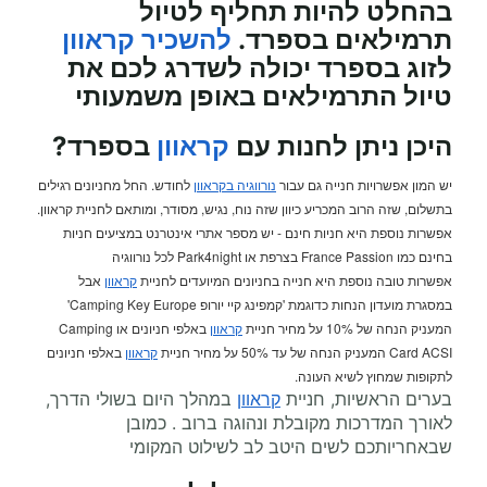
בהחלט להיות תחליף לטיול
תרמילאים בספרד.
להשכיר קראוון
לזוג בספרד יכולה לשדרג לכם את
טיול התרמילאים באופן משמעותי
היכן ניתן לחנות עם
קראוון
בספרד?
יש המון אפשרויות חנייה גם עבור
נורווגיה בקראוון
לחודש. החל מחניונים רגילים
בתשלום, שזה הרוב המכריע כיוון שזה נוח, נגיש, מסודר, ומותאם לחניית קראוון.
אפשרות נוספת היא חניות חינם - יש מספר אתרי אינטרנט במציעים חניות
בחינם כמו France Passion בצרפת או Park4night לכל נורווגיה
אפשרות טובה נוספת היא חנייה בחניונים המיועדים לחניית
קראוון
אבל
במסגרת מועדון הנחות כדוגמת 'קמפינג קיי יורופ Camping Key Europe'
המעניק הנחה של 10% על מחיר חניית
קראוון
באלפי חניונים או Camping
Card ACSI המעניק הנחה של עד 50% על מחיר חניית
קראוון
באלפי חניונים
לתקופות שמחוץ לשיא העונה.
בערים הראשיות, חניית
קראוון
במהלך היום בשולי הדרך,
לאורך המדרכות מקובלת ונהוגה ברוב . כמובן
שבאחריותכם לשים היטב לב לשילוט המקומי