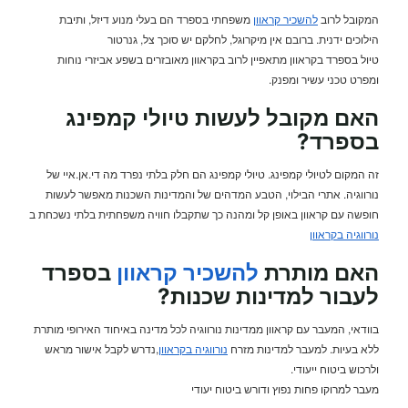
המקובל לרוב
להשכיר קראוון
משפחתי בספרד הם בעלי מנוע דיזל, ותיבת
הילוכים ידנית. ברובם אין מיקרוגל, לחלקם יש סוכך צל, גנרטור
טיול בספרד בקראוון מתאפיין לרוב בקראוון מאובזרים בשפע אביזרי נוחות
ומפרט טכני עשיר ומפנק.
האם מקובל לעשות טיולי קמפינג
בספרד?
זה המקום לטיולי קמפינג. טיולי קמפינג הם חלק בלתי נפרד מה די.אן.איי של
נורווגיה. אתרי הבילוי, הטבע המדהים של והמדינות השכנות מאפשר לעשות
חופשה עם קראוון באופן קל ומהנה כך שתקבלו חוויה משפחתית בלתי נשכחת ב
נורווגיה בקראוון
האם מותרת
להשכיר קראוון
בספרד
לעבור למדינות שכנות?
בוודאי, המעבר עם קראוון ממדינות נורווגיה לכל מדינה באיחוד האירופי מותרת
ללא בעיות. למעבר למדינות מזרח
נורווגיה בקראוון
,נדרש לקבל אישור מראש
ולרכוש ביטוח ייעודי.
מעבר למרוקו פחות נפוץ ודורש ביטוח יעודי