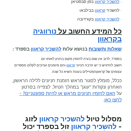
·
להשכיר קראוון
בסן סבסטיאן
· להשכיר
קראוון
בבילבאו
·
להשכיר קראוון
בקורדובה
כל המידע החשוב על
נורווגיה
בקראוון
שאלות ותשובות
בנושא עלות
להשכיר קראוון
בספרד :
בספרד, לרוב אין שום בעיה להזמין מקום בחניון לאותו יום.
חשוב להדגיש כי יש הרבה חניוני
קראוון
והם מיומנים וערוכים לקלוט מספרים
עצומים של קראווןהמטיילים בעונת השיא כל שנה.
ככלל, מומלץ לסגור מראש הזמנת חניונים ללילה הראשון,
האחרון ונקודות "עוגן" במהלך הטיול. לצפייה בסרטון
על
האם להזמין חניונים מראש או להיות ספונטניים? -
לחצו כאן
.
מסלול טיול
להשכיר קראוון
לזוג
-
להשכיר קראוון
זול בספרד יכול