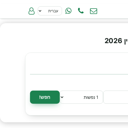
2
חפש!