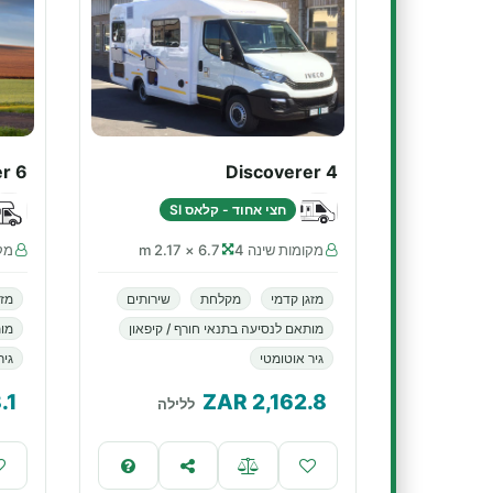
r 6
Discoverer 4
חצי אחוד - קלאס SI
מקומות שינה 4
6.7 × 2.17 m
מקו
מזגן קדמי
מקלחת
שירותים
מזג
מותאם לנסיעה בתנאי חורף / קיפאון
מות
גיר אוטומטי
גיר
.1
ZAR
2,162.8
ללילה