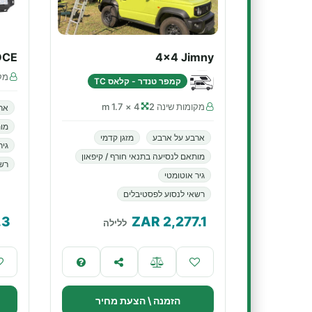
DCE
4x4 Jimny
מקו
קמפר טנדר - קלאס TC
מקומות שינה 2
4 × 1.7 m
אר
מות
ארבע על ארבע
מזגן קדמי
גיר
מותאם לנסיעה בתנאי חורף / קיפאון
רשא
גיר אוטומטי
רשאי לנסוע לפסטיבלים
.3
ZAR
2,277.1
ללילה
הזמנה \ הצעת מחיר