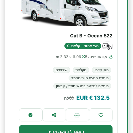
Cat B - Ocean 522
חצי אחוד - קלאס SI
מקומות שינה 5
6.96 × 2.32 m
מזגן קדמי
מקלחת
שירותים
מותרת הסעת חיות מחמד
מותאם לנסיעה בתנאי חורף / קיפאון
€ EUR
132.5
ללילה
הזמנה \ הצעת מחיר