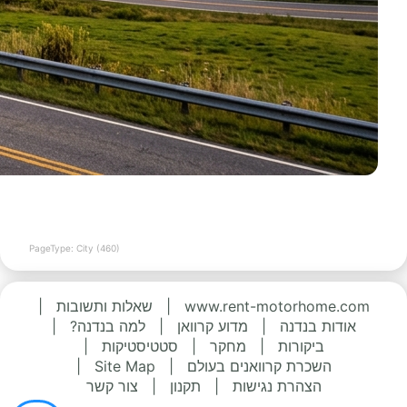
PageType: City (460)
www.rent-motorhome.com
|
שאלות ותשובות
|
אודות בנדנה
|
מדוע קרוואן
|
למה בנדנה?
|
ביקורות
|
מחקר
|
סטטיסטיקות
|
השכרת קרוואנים בעולם
|
Site Map
|
הצהרת נגישות
|
תקנון
|
צור קשר