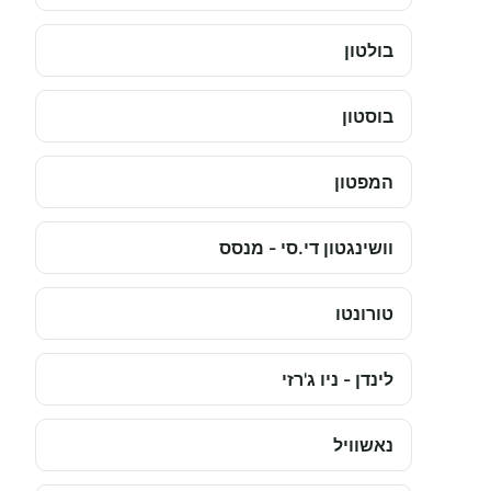
בולטון
בוסטון
המפטון
וושינגטון די.סי - מנסס
טורונטו
לינדן - ניו ג'רזי
נאשוויל