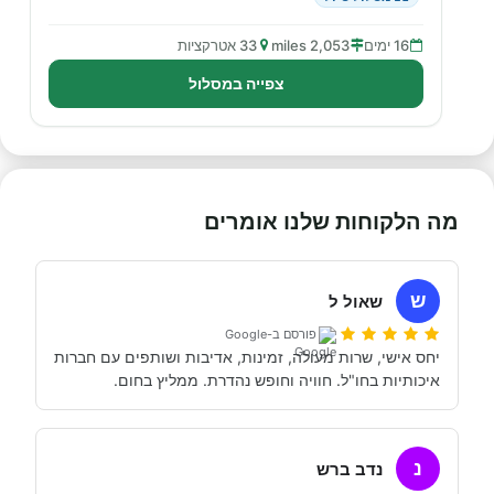
16 ימים
2,053 miles
33 אטרקציות
צפייה במסלול
מה הלקוחות שלנו אומרים
ש
שאול ל
פורסם ב-Google
איכותיות בחו"ל. חוויה וחופש נהדרת. ממליץ בחום.
נ
נדב ברש