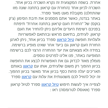
אחרת. בשפה המקצועית זה נקרא השכרה בכיוון אחד.
השכרה לכיוון אחד (החזרת עם קראוון בתחנה שונה מזו
שהתחלנו) מקובלת מעט מאוד ספרד.
באתר בנדנה, כאשר אתם מסמנים את תיבת הסימון (צ'ק
בוקס) של "החזרת העם קראוון בתחנה אחרת" תיפתח
בפניכם רשימת היעדים אליהם ניתן להחזיר את העם
קראוון. לעיתים, בתיאום מראש ובהתאם לאפשרויות
ולעלויות חופשה
טיול קראוון
ספרד בכיוון אחד, ניתן לארגן
החזרת העם קראוון גם ביעד אחר שאינו מופיע ברשימה.
במידה ולא מצאתם את יעד ההחזרה הרצוי לכם ברשימה
המופיעה באתר, פנו אלינו לפרטים נוספים.
מומלץ מאוד לבדוק גם את האפשרות לבצע את החופשה
בכיוון ההפוך רק משום שלעיתים, אותו עם
קראוון
באותם
תאריכים יעלה פחות כסף בכיוון אחד מאשר בכיוון ההפוך.
זה יכול להוזיל לכם משנעותית את עלות עם
קראוון
ספרד
לצפייה איך לעשות חיפוש
טיול קראוון
ספרד לטיול קראוון
ספרד (אאוסלו לטרומסה) ראו :