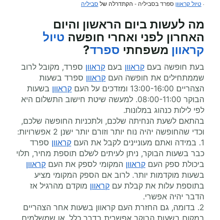
·
טיול קראוון
ספרד בסביליה -
הקתדרלה של
סביליה
מה לעשות ביום הראשון והיום
האחרון לפני ואחרי
חופשה
טיול
קראוון
משפחתי
ספרד
?
בעת חופשה בעם
קראוון
בעם
קראוון
ספרד, מקובל לרוב
שממתחילים את חופשה העם
קראוון
ספרד בשעות
הצהריים 13:00-16:00 ומזדכים על העם
קראוון
בשעות
הבוקר 08:00-11:00. למעשה שיטת חישוב התשלום היא
לפי לילות כנהוג במלונות.
בהתאם לשעת הנחיתה שלכם, ולתכניות החופשה שלכם,
וכדי שהחופשה יהיה נוח יותר וזורם יותר ישנן 2 אפשרויות:
1. במידה ואתם מעוניינים לקבל את העם
קראוון
ספרד
כבר בשעות הבוקר, ניתן לעיתים לשלם תוספת מחיר, תלוי
ביכולת ספק העם
קראוון
המקומי לספק את העם
קראוון
בשעות מוקדמות יותר. לרוב אם הספק המקומי מציע
בתוספת עלות את קבלת עם
קראוון
מוקדם מהרגיל אז
הדבר יהיה אפשרי.
2. בדומה, גם החזרת העם קראוון בשעות אחר הצהריים
במקום בשעות הבוקר אפשרית בדרך כלל. או שמשלמים