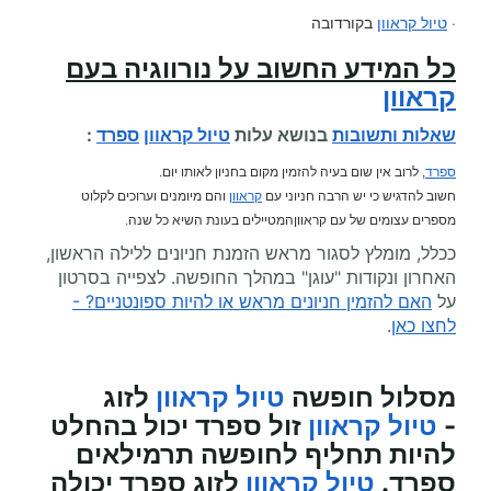
·
טיול קראוון
בקורדובה
כל המידע החשוב על
נורווגיה בעם
קראוון
שאלות ותשובות
בנושא עלות
טיול קראוון
ספרד
:
ספרד
, לרוב אין שום בעיה להזמין מקום בחניון לאותו יום.
חשוב להדגיש כי יש הרבה חניוני עם
קראוון
והם מיומנים וערוכים לקלוט
מספרים עצומים של עם קראווןהמטיילים בעונת השיא כל שנה.
ככלל, מומלץ לסגור מראש הזמנת חניונים ללילה הראשון,
האחרון ונקודות "עוגן" במהלך החופשה. לצפייה בסרטון
על
האם להזמין חניונים מראש או להיות ספונטניים? -
לחצו כאן
.
מסלול חופשה
טיול קראוון
לזוג
-
טיול קראוון
זול ספרד יכול בהחלט
להיות תחליף לחופשה תרמילאים
ספרד.
טיול קראוון
לזוג ספרד יכולה