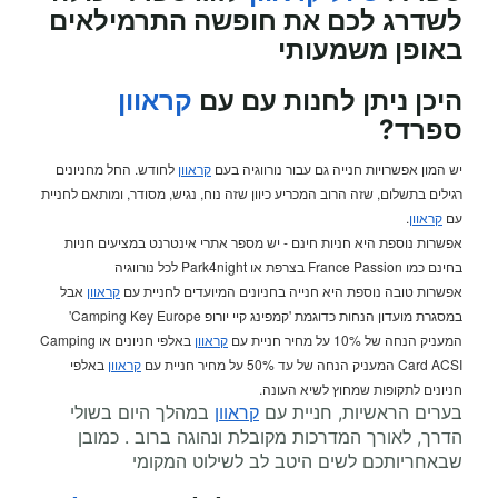
לשדרג לכם את חופשה התרמילאים
באופן משמעותי
היכן ניתן לחנות עם עם
קראוון
ספרד?
יש המון אפשרויות חנייה גם עבור נורווגיה בעם
קראוון
לחודש. החל מחניונים
רגילים בתשלום, שזה הרוב המכריע כיוון שזה נוח, נגיש, מסודר, ומותאם לחניית
עם
קראוון
.
אפשרות נוספת היא חניות חינם - יש מספר אתרי אינטרנט במציעים חניות
בחינם כמו France Passion בצרפת או Park4night לכל נורווגיה
אפשרות טובה נוספת היא חנייה בחניונים המיועדים לחניית עם
קראוון
אבל
במסגרת מועדון הנחות כדוגמת 'קמפינג קיי יורופ Camping Key Europe'
המעניק הנחה של 10% על מחיר חניית עם
קראוון
באלפי חניונים או Camping
Card ACSI המעניק הנחה של עד 50% על מחיר חניית עם
קראוון
באלפי
חניונים לתקופות שמחוץ לשיא העונה.
בערים הראשיות, חניית עם
קראוון
במהלך היום בשולי
הדרך, לאורך המדרכות מקובלת ונהוגה ברוב . כמובן
שבאחריותכם לשים היטב לב לשילוט המקומי