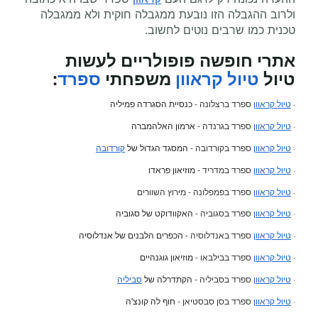
ולרוב ההגבלה הזו נובעת ממגבלה חוקית ולא ממגבלה
טכנית כמו שרבים נוטים לחשוב.
אתרי חופשה פופולריים לעשות
טיול
טיול קראוון
משפחתי
ספרד
:
·
טיול קראוון
ספרד ברצלונה -
כנסיית הסגרדה פמיליה
·
טיול קראוון
ספרד בגרנדה -
ארמון האלהמברה
·
טיול קראוון
ספרד בקורדובה -
המסגד הגדול של
קורדובה
·
טיול קראוון
ספרד במדריד -
מוזיאון פראדו
·
טיול קראוון
ספרד בפמפלונה - מירוץ השוורים
·
טיול קראוון
ספרד בסגוביה -
האקוודוקט של סגוביה
·
טיול קראוון
ספרד באנדלוסיה -
הכפרים הלבנים של אנדלוסיה
·
טיול קראוון
ספרד בבילבאו -
מוזיאון גוגנהיים
·
טיול קראוון
ספרד בסביליה -
הקתדרלה של
סביליה
·
טיול קראוון
ספרד בסן סבסטיאן -
חוף לה קונצ'ה