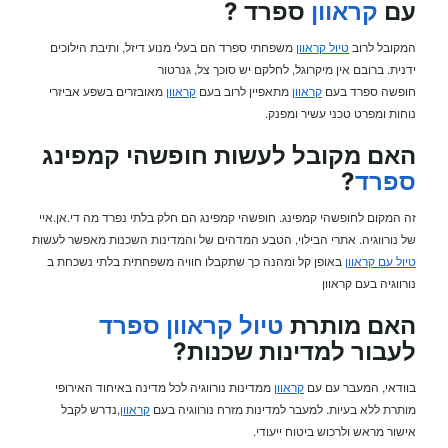
עם
קראוון
ספרד ?
המקובל לרוב
טיול קראוון
משפחתי ספרד הם בעלי מנוע דיזל, ותיבת הילוכים
ידנית. ברובם אין מיקרוגל, לחלקם יש סוכך צל, גנרטור
חופשה ספרד בעם
קראוון
מתאפיין לרוב בעם
קראוון
מאובזרים בשפע אביזרי
נוחות ומפרט טכני עשיר ומפנק.
האם מקובל לעשות חופשהי קמפינג
ספרד
?
זה המקום לחופשהי קמפינג. חופשהי קמפינג הם חלק בלתי נפרד מה די.אן.איי
של נורווגיה. אתרי הבילוי, הטבע המדהים של והמדינות השכנות מאפשר לעשות
טיול עם קראוון
באופן קל ומהנה כך שתקבלו חוויה משפחתית בלתי נשכחת ב
נורווגיה בעם קראוון
האם מותרת
טיול קראוון
ספרד
לעבור למדינות שכנות?
בוודאי, המעבר עם עם
קראוון
ממדינות נורווגיה לכל מדינה באיחוד האירופי
מותרת ללא בעיות. למעבר למדינות מזרח נורווגיה בעם
קראוון
,נדרש לקבל
אישור מראש ולרכוש ביטוח ייעודי.