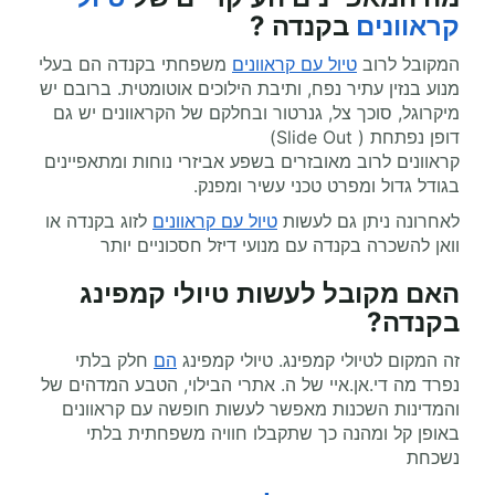
קראוונים
בקנדה ?
המקובל לרוב
טיול עם קראוונים
משפחתי בקנדה הם בעלי
מנוע בנזין עתיר נפח, ותיבת הילוכים אוטומטית. ברובם יש
מיקרוגל, סוכך צל, גנרטור ובחלקם של הקראוונים יש גם
דופן נפתחת ( Slide Out)
קראוונים לרוב מאובזרים בשפע אביזרי נוחות ומתאפיינים
בגודל גדול ומפרט טכני עשיר ומפנק.
לאחרונה ניתן גם לעשות
טיול עם קראוונים
לזוג בקנדה או
וואן להשכרה בקנדה עם מנועי דיזל חסכוניים יותר
האם מקובל לעשות טיולי קמפינג
בקנדה?
זה המקום לטיולי קמפינג. טיולי קמפינג
הם
חלק בלתי
נפרד מה די.אן.איי של ה. אתרי הבילוי, הטבע המדהים של
והמדינות השכנות מאפשר לעשות חופשה עם קראוונים
באופן קל ומהנה כך שתקבלו חוויה משפחתית בלתי
נשכחת