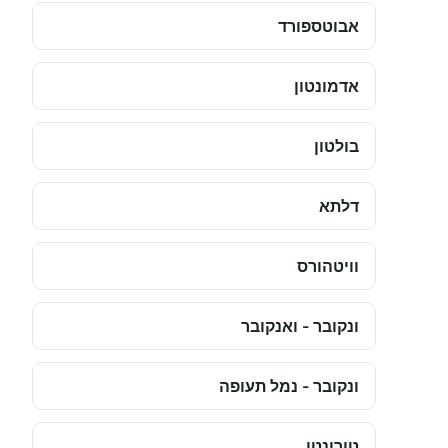
אבוטספורד
אדמונטון
בולטון
דלתא
וויטהורס
ונקובר - ואנקובר
ונקובר - נמל תעופה
טורונטו