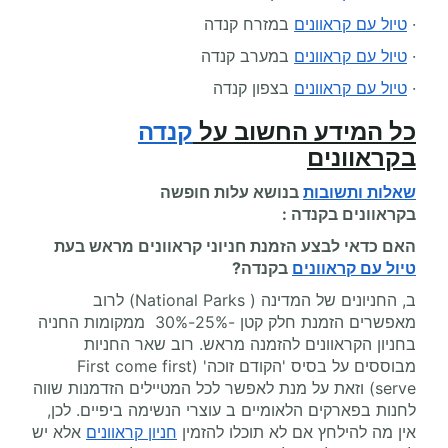
·
טיול עם קראוונים
במזרח קנדה
·
טיול עם קראוונים
במערב קנדה
·
טיול עם קראוונים
בצפון קנדה
כל המידע החשוב על
קנדה
בקראוונים
שאלות ותשובות
בנושא עלות
חופשה
בקראוונים
בקנדה :
האם כדאי לבצע הזמנת חניוני קראוונים מראש בעת
טיול עם קראוונים
בקנדה?
ב, החניונים של המדינה ( National Parks) לרוב
מאפשרים הזמנת חלק קטן -25%-30% ממקומות החניה
בחניון הקראוונים להזמנה מראש. רוב שאר החניות
מבוססים על בסיס 'הקודם זוכה' (First come first
serve) וזאת על מנת לאפשר לכל המטיילים הזדמנות שווה
לחנות בפארקים הלאומיים ב עוצרי הנשימה ביפיים. לכן,
אין מה להילחץ אם לא תוכלו להזמין
חניון קראוונים
אלא יש