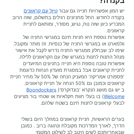
בקנדה?
יש המון אפשרויות חנייה גם עבור
טיול עם קראוונים
בקנדה לחודש. החל מחניונים רגילים בתשלום, שזה הרוב
המכריע כיוון שזה נוח, נגיש, מסודר, ומותאם לחניית
קראוונים.
אפשרות נוספת היא חניות חינם במגרשי החניה של
וולמארט או במגרשי החניה של כנסיות. זה מותר ומקובל.
שימו לב שבחלק ממגרשי החניה נדרש לקבל את אישור
מנהל החנות לחנות במגרש שלו עם הקראוונים ללילה.
אפשרות טובה נוספת היא חנייה בחניונים המיועדים
לחניית קראוונים אבל במסגרת מועדון הנחות כדוגמת
'פספורט אמריקה' המעניק הנחה של 50% על מחיר חניית
קראוונים וכמובן גם 50% הנחה על חניית קראוונים.
ב יש גם מושג הנקרא 'בונדוקרס'(
Boondockers
Welcome
) בו בעלי חוות חקלאיות או שטחי בור מציעים
לבעלי קראוונים לחנות חינם בשטח שלהם.
בערים הראשיות, חניית קראוונים במהלך היום בשולי
הדרך, לאורך המדרכות מקובלת ונהוגה ברוב . כמובן
שבאחריותכם לשים היטב לב לשילוט המקומי