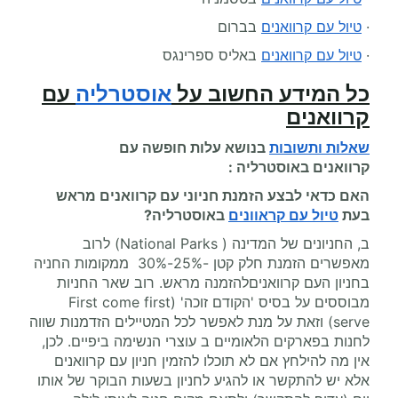
·
טיול עם קרוואנים
בברום
·
טיול עם קרוואנים
באליס ספרינגס
כל המידע החשוב על
אוסטרליה
עם
קרוואנים
שאלות ותשובות
בנושא עלות
חופשה עם
קרוואנים
באוסטרליה :
האם כדאי לבצע הזמנת חניוני עם קרוואנים מראש
בעת
טיול עם קראוונים
באוסטרליה?
ב, החניונים של המדינה ( National Parks) לרוב
מאפשרים הזמנת חלק קטן -25%-30% ממקומות החניה
בחניון העם קרוואניםלהזמנה מראש. רוב שאר החניות
מבוססים על בסיס 'הקודם זוכה' (First come first
serve) וזאת על מנת לאפשר לכל המטיילים הזדמנות שווה
לחנות בפארקים הלאומיים ב עוצרי הנשימה ביפיים. לכן,
אין מה להילחץ אם לא תוכלו להזמין חניון עם קרוואנים
אלא יש להתקשר או להגיע לחניון בשעות הבוקר של אותו