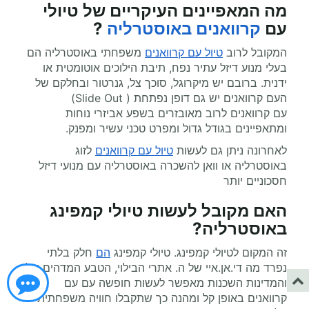
מה המאפיינים העיקריים של טיולי
עם
קרוואנים באוסטרליה
?
המקובל לרוב
טיול עם קרוואנים
משפחתי באוסטרליה הם
בעלי מנוע דיזל עתיר נפח, תיבת הילוכים אוטומטית או
ידנית. ברובם יש מיקרוגל, סוכך צל, גנרטור ובחלקם של
העם קרוואנים יש גם דופן נפתחת ( Slide Out)
עם קרוואנים לרוב מאובזרים בשפע אביזרי נוחות
ומתאפיינים בגודל גדול ומפרט טכני עשיר ומפנק.
לאחרונה ניתן גם לעשות
טיול עם קרוואנים
לזוג
באוסטרליה או וואן להשכרה באוסטרליה עם מנועי דיזל
חסכוניים יותר
האם מקובל לעשות טיולי קמפינג
באוסטרליה?
זה המקום לטיולי קמפינג. טיולי קמפינג
הם
חלק בלתי
נפרד מה די.אן.איי של ה. אתרי הבילוי, הטבע המדהים של
והמדינות השכנות מאפשר לעשות חופשה עם עם
קרוואנים באופן קל ומהנה כך שתקבלו חוויה משפחתית