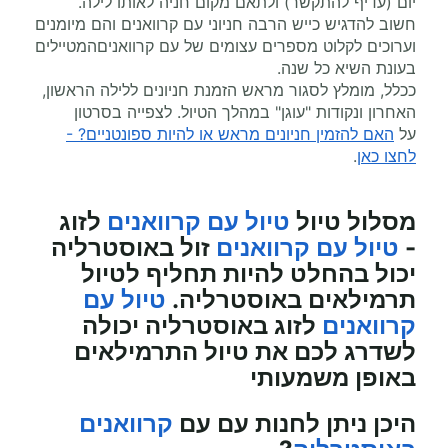
יום (עדיף להתקשר) ולתאם מקום חניה לאותו לילה.
חשוב להדגיש כייש הרבה חניוני עם קרוואנים והם מיומנים
וערוכים לקלוט מספרים עצומים של עם קרוואניםהמטיילים
בעונת השיא כל שנה.
ככלל, מומלץ לסגור מראש הזמנת חניונים ללילה הראשון,
האחרון ונקודות "עוגן" במהלך הטיול. לצפייה בסרטון
על
האם להזמין חניונים מראש או להיות ספונטניים? -
לחצו כאן
.
מסלול טיול
טיול עם קרוואנים
לזוג
-
טיול עם קרוואנים
זול באוסטרליה
יכול בהחלט להיות תחליף לטיול
תרמילאים באוסטרליה.
טיול עם
קרוואנים
לזוג באוסטרליה יכולה
לשדרג לכם את טיול התרמילאים
באופן משמעותי
היכן ניתן לחנות עם עם
קרוואנים