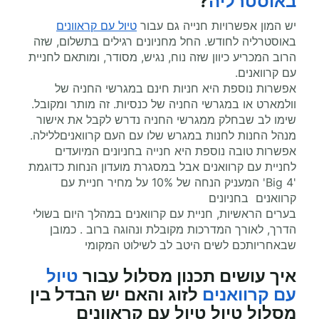
באוסטרליה
?
יש המון אפשרויות חנייה גם עבור
טיול עם קראוונים
באוסטרליה לחודש. החל מחניונים רגילים בתשלום, שזה
הרוב המכריע כיוון שזה נוח, נגיש, מסודר, ומותאם לחניית
עם קרוואנים.
אפשרות נוספת היא חניות חינם במגרשי החניה של
וולמארט או במגרשי החניה של כנסיות. זה מותר ומקובל.
שימו לב שבחלק ממגרשי החניה נדרש לקבל את אישור
מנהל החנות לחנות במגרש שלו עם העם קרוואניםללילה.
אפשרות טובה נוספת היא חנייה בחניונים המיועדים
לחניית עם קרוואנים אבל במסגרת מועדון הנחות כדוגמת
'Big 4' המעניק הנחה של 10% על מחיר חניית עם
קרוואנים בחניונים
בערים הראשיות, חניית עם קרוואנים במהלך היום בשולי
הדרך, לאורך המדרכות מקובלת ונהוגה ברוב . כמובן
שבאחריותכם לשים היטב לב לשילוט המקומי
איך עושים תכנון מסלול עבור
טיול
עם קרוואנים
לזוג והאם יש הבדל בין
מסלול טיול טיול עם קראוונים