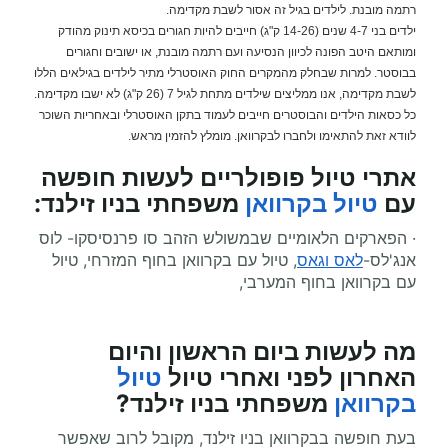
רתמה מובנת. לילדים בגיל זה אסור לשבת מקדימה.
ילדים בני 4-7 שנים (14-26 ק"ג) חייבים להיות חגורים בכיסא תינוק מהודק
ומותאם היטב הפונה לכיוון הנסיעה ועם רתמה מובנת, או ישובים וחגורים
בבוסטר. למרות שבחלק מהמקרים החוק האוסטרלי מתיר לילדים בגילאים הללו
לשבת מקדימה, אנו ממליצים שילדים מתחת לגיל 7 (26 ק"ג) לא ישבו מקדימה.
כל כסאות הילדים והבוסטרים חייבים לעמוד בתקן האוסטרלי ובאחריות השוכר
לוודא זאת להתאימו ולחברו לבקרוואן. מומלץ להזמין מראש.
אתרי טיול פופולריים לעשות חופשה
עם
טיול בקרוואן
משפחתי
בניו זילנד:
· הפארקים הלאומיים שבמשולש הזהב סו פרנסיסקו- לוס
אנג'לס-
לאס וגאס
, טיול עם בקרוואן בחוף המזרחי, טיול
עם בקרוואן בחוף המערבי,
מה לעשות ביום הראשון והיום
האחרון לפני ואחרי
טיול
טיול
בקרוואן
משפחתי
בניו זילנד?
בעת חופשה בבקרוואן בניו זילנד, מקובל לרוב שאפשר