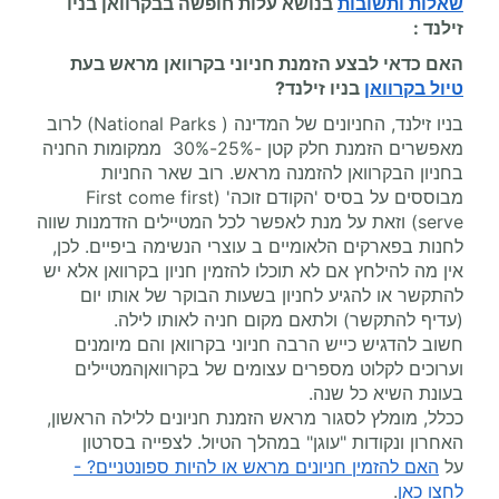
שאלות ותשובות
בנושא עלות
חופשה בבקרוואן
בניו
זילנד :
האם כדאי לבצע הזמנת חניוני בקרוואן מראש בעת
טיול בקרוואן
בניו זילנד?
בניו זילנד, החניונים של המדינה ( National Parks) לרוב
מאפשרים הזמנת חלק קטן -25%-30% ממקומות החניה
בחניון הבקרוואן להזמנה מראש. רוב שאר החניות
מבוססים על בסיס 'הקודם זוכה' (First come first
serve) וזאת על מנת לאפשר לכל המטיילים הזדמנות שווה
לחנות בפארקים הלאומיים ב עוצרי הנשימה ביפיים. לכן,
אין מה להילחץ אם לא תוכלו להזמין חניון בקרוואן אלא יש
להתקשר או להגיע לחניון בשעות הבוקר של אותו יום
(עדיף להתקשר) ולתאם מקום חניה לאותו לילה.
חשוב להדגיש כייש הרבה חניוני בקרוואן והם מיומנים
וערוכים לקלוט מספרים עצומים של בקרוואןהמטיילים
בעונת השיא כל שנה.
ככלל, מומלץ לסגור מראש הזמנת חניונים ללילה הראשון,
האחרון ונקודות "עוגן" במהלך הטיול. לצפייה בסרטון
על
האם להזמין חניונים מראש או להיות ספונטניים? -
לחצו כאן
.