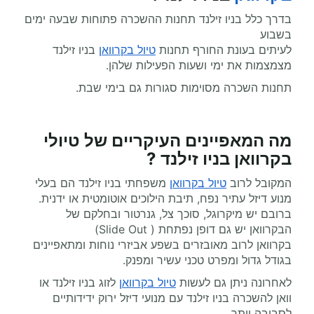
בדרך כלל בניו זילנד תחנות ההשכרה פתוחות שבעה ימים
בשבוע
לעיתים בעונת החורף תחנות
טיול בקרוואן
בניו זילנד
מצמצמות את ימי ושעות הפעילות שלהן.
תחנות השכרה מסוימות סגורות גם בימי שבת.
מה המאפיינים העיקריים של טיולי
בקרוואן בניו זילנד ?
המקובל לרוב
טיול בקרוואן
משפחתי בניו זילנד הם בעלי
מנוע דיזל עתיר נפח, תיבת הילוכים אוטומטית או ידנית.
ברובם יש מיקרוגל, סוכך צל, גנרטור ובחלקם של
הבקרוואן יש גם דופן נפתחת ( Slide Out)
בקרוואן לרוב מאובזרים בשפע אביזרי נוחות ומתאפיינים
בגודל גדול ומפרט טכני עשיר ומפנק.
לאחרונה ניתן גם לעשות
טיול בקרוואן
לזוג בניו זילנד או
וואן להשכרה בניו זילנד עם מנועי דיזל ירוק ידידותיים
לסביבה יותר