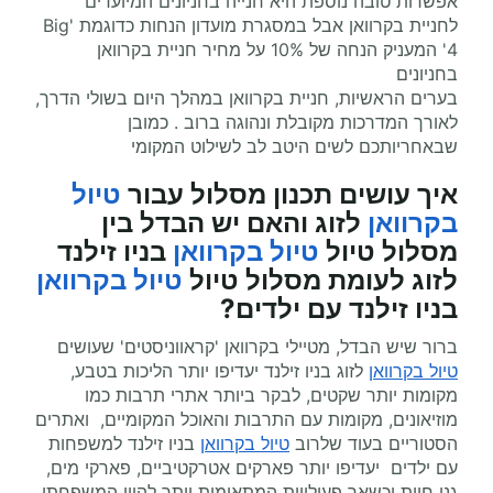
אפשרות טובה נוספת היא חנייה בחניונים המיועדים
לחניית בקרוואן אבל במסגרת מועדון הנחות כדוגמת 'Big
4' המעניק הנחה של 10% על מחיר חניית בקרוואן
בחניונים
בערים הראשיות, חניית בקרוואן במהלך היום בשולי הדרך,
לאורך המדרכות מקובלת ונהוגה ברוב . כמובן
שבאחריותכם לשים היטב לב לשילוט המקומי
איך עושים תכנון מסלול עבור
טיול
בקרוואן
לזוג והאם יש הבדל בין
מסלול טיול
טיול בקרוואן
בניו זילנד
לזוג לעומת מסלול טיול
טיול בקרוואן
בניו זילנד עם ילדים?
ברור שיש הבדל, מטיילי בקרוואן 'קראווניסטים' שעושים
טיול בקרוואן
לזוג בניו זילנד יעדיפו יותר הליכות בטבע,
מקומות יותר שקטים, לבקר ביותר אתרי תרבות כמו
מוזיאונים, מקומות עם התרבות והאוכל המקומיים, ואתרים
הסטוריים בעוד שלרוב
טיול בקרוואן
בניו זילנד למשפחות
עם ילדים יעדיפו יותר פארקים אטרקטיביים, פארקי מים,
גני חיות וכשאר פעילויות המתאימות יותר להווי המשפחתי.