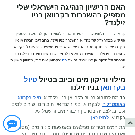
האם הרישיון הנהיגה הישראלי שלי
מספיק בהשכרות בקרוואן בניו
זילנד
?
כן. אבל חייבים להצטעייד ברישיון נהיגה בינלאומי בנוסף לכרטיס הפלסטיק
אף שיש מבחר גדול של בקרוואן להשכרה בניו זילנד, ברוב דגמי הבקרוואן אין
צורך ברישיון מיוחד (המכונה גם רישיון ג' או רישיון משאית). כמעט כל בקרוואן
להשכרה בניו זילנד המוצעים מותאמים לנהיגה עם רישיון נהיגה ב' רגיל. ברוב
המכריע של הבקרוואן בניו זילנד, גם אם
הם
"בקרוואן אוטובוס", מספיק רישיון ב'
רגיל.
מילוי וריקון מים וביוב ב
טיול
טיול
בקרוואן
בניו זילנד
בדומה להנהוג בטיול בקרוואן בניו זילנד או
טיול בקרוואן
באוסטרליה
, לבקרוואן בניו זילנד אין חיבורים ישירים למים
ולביוב. לצפייה בסרטון חיבורי מים וחשמל של
בקרוואן
לחצו כאן
את המים הטריים ממלאים באמצעות צינור מים (מסופק)
ואת מי השרותים (מים שחורים) המים הדלוחים (מים