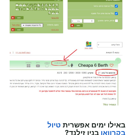
באילו ימים אפשרית
טיול
בקרוואן
בניו זילנד?