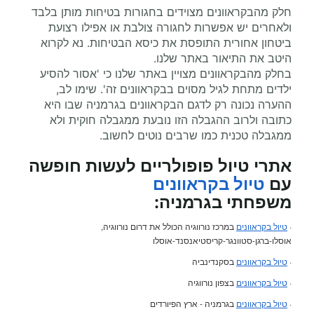
חלק מהבקראוונים מצוידים בחגורות בטיחות מותן בלבד
ולאחרים יש אפשרות לחגורה צולבת או אפילו רצועת
ביטחון אחורית התופסת את כיסא הבטיחות. נא לקרוא
היטב את התיאור באתר שלנו.
בחלק מהבקראוונים מצויין באתר שלנו כי 'אסור להסיע
ילדים מתחת לגיל מסוים בבקראוונים זה'. שימו לב,
ההערה נכונה רק לדגם הבקראוונים בגרמניה שבו היא
כתובה ולרוב ההגבלה הזו נובעת ממגבלה חוקית ולא
ממגבלה טכנית כמו שרבים נוטים לחשוב.
אתרי טיול פופולריים לעשות חופשה
עם
טיול בקראוונים
משפחתי
בגרמניה:
·
טיול בקראוונים
במרכז נורווגיה הכולל את דרום נורווגיה,
אוסלו-ברגן-סטוונגר-קריסטיאנסנד-אוסלו
·
טיול בקראוונים
בסקנדינביה
·
טיול בקראוונים
בצפון נורווגיה
·
טיול בקראוונים
בגרמניה - ארץ הפיורדים