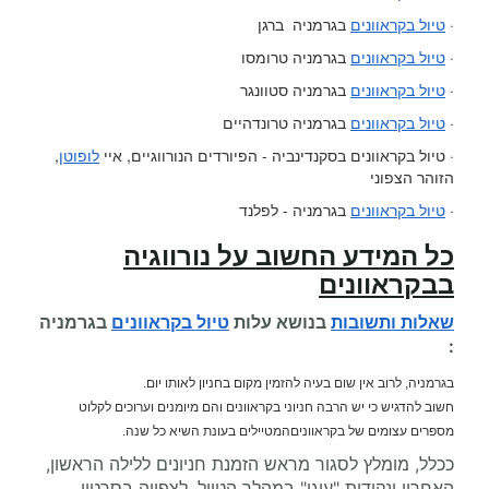
·
טיול בקראוונים
בגרמניה ברגן
·
טיול בקראוונים
בגרמניה טרומסו
·
טיול בקראוונים
בגרמניה סטוונגר
·
טיול בקראוונים
בגרמניה טרונדהיים
· טיול בקראוונים בסקנדינביה - הפיורדים הנורווגיים, איי
לופוטן
,
הזוהר הצפוני
·
טיול בקראוונים
בגרמניה - לפלנד
כל המידע החשוב על
נורווגיה
בבקראוונים
שאלות ותשובות
בנושא עלות
טיול בקראוונים
בגרמניה
:
בגרמניה, לרוב אין שום בעיה להזמין מקום בחניון לאותו יום.
חשוב להדגיש כי יש הרבה חניוני בקראוונים והם מיומנים וערוכים לקלוט
מספרים עצומים של בקראווניםהמטיילים בעונת השיא כל שנה.
ככלל, מומלץ לסגור מראש הזמנת חניונים ללילה הראשון,
האחרון ונקודות "עוגן" במהלך הטיול. לצפייה בסרטון