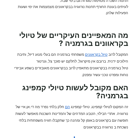
תחנות השכרה מסוימות סגורות גם בימי שבת.
לעיתים בעונת החורף תחנות נורווגיה בבקראוונים מצמצמות את ימי ושעות
הפעילות שלהן.
מה המאפיינים העיקריים של טיולי
בקראוונים בגרמניה ?
המקובל לרוב
טיול בקראוונים
משפחתי בגרמניה הם בעלי מנוע דיזל, ותיבת
הילוכים ידנית. ברובם אין מיקרוגל, לחלקם יש סוכך צל, גנרטור
טיול בגרמניה בבקראוונים מתאפיין לרוב בבקראוונים מאובזרים בשפע אביזרי
נוחות ומפרט טכני עשיר ומפנק.
האם מקובל לעשות טיולי קמפינג
בגרמניה?
זה המקום לטיולי קמפינג. טיולי קמפינג
הם
חלק בלתי נפרד מה די.אן.איי של
נורווגיה. אתרי הבילוי, הטבע המדהים של והמדינות השכנות מאפשר לעשות
חופשה עם בקראוונים באופן קל ומהנה כך שתקבלו חוויה משפחתית בלתי
נשכחת ב נורווגיה בבקראוונים