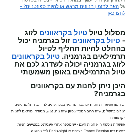
על
האם להזמין חניונים מראש או להיות ספונטניים? -
לחצו כאן
.
מסלול טיול
טיול בקראוונים
לזוג
-
טיול בקראוונים
זול בגרמניה יכול
בהחלט להיות תחליף לטיול
תרמילאים בגרמניה.
טיול בקראוונים
לזוג בגרמניה יכולה לשדרג לכם את
טיול התרמילאים באופן משמעותי
היכן ניתן לחנות עם בקראוונים
בגרמניה?
יש המון אפשרויות חנייה גם עבור נורווגיה בבקראוונים לחודש. החל מחניונים
רגילים בתשלום, שזה הרוב המכריע כיוון שזה נוח, נגיש, מסודר, ומותאם לחניית
בקראוונים.
אפשרות נוספת היא חניות חינם - יש מספר אתרי אינטרנט במציעים חניות
בחינם כמו France Passion בצרפת או Park4night לכל נורווגיה