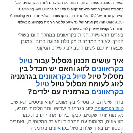
אפשרות טובה נוספת היא חנייה בחניונים המיועדים לחניית בקראוונים אבל
במסגרת מועדון הנחות כדוגמת 'קמפינג קיי יורופ Camping Key Europe'
המעניק הנחה של 10% על מחיר חניית בקראוונים באלפי חניונים או Camping
Card ACSI המעניק הנחה של עד 50% על מחיר חניית בקראוונים באלפי
חניונים לתקופות שמחוץ לשיא העונה.
בערים הראשיות, חניית בקראוונים במהלך היום בשולי
הדרך, לאורך המדרכות מקובלת ונהוגה ברוב . כמובן
שבאחריותכם לשים היטב לב לשילוט המקומי
איך עושים תכנון מסלול עבור
טיול
בקראוונים
לזוג והאם יש הבדל בין
מסלול טיול
טיול בקראוונים
בגרמניה
לזוג לעומת מסלול טיול
טיול
בקראוונים
בגרמניה עם ילדים?
ברור שיש הבדל, מטיילי בקראוונים 'קראווניסטים' שעושים
טיול בקראוונים
לזוג בגרמניה יעדיפו יותר הליכות בטבע,
מקומות יותר שקטים, לבקר ביותר אתרי תרבות כמו
מוזיאונים, מקומות עם התרבות והאוכל המקומיים, ואתרים
הסטוריים בעוד שלרוב
טיול בקראוונים
בגרמניה