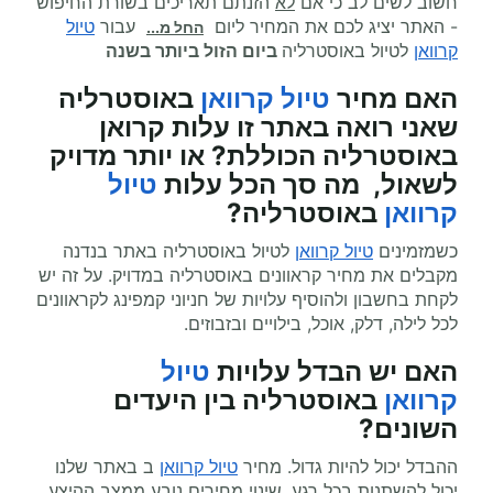
חשוב לשים לב כי אם
לא
הזנתם תאריכים בשורת החיפוש
- האתר יציג לכם את המחיר ליום
עבור
טיול
החל מ...
קרוואן
לטיול באוסטרליה
ביום הזול ביותר בשנה
האם מחיר
טיול קרוואן
באוסטרליה
שאני רואה באתר זו עלות קרואן
באוסטרליה הכוללת? או יותר מדויק
לשאול, מה סך הכל עלות
טיול
קרוואן
באוסטרליה?
כשמזמינים
טיול קרוואן
לטיול באוסטרליה באתר בנדנה
מקבלים את מחיר קראוונים באוסטרליה במדויק. על זה יש
לקחת בחשבון ולהוסיף עלויות של חניוני קמפינג לקראוונים
לכל לילה, דלק, אוכל, בילויים ובזבוזים.
האם יש הבדל עלויות
טיול
קרוואן
באוסטרליה בין היעדים
השונים?
ההבדל יכול להיות גדול. מחיר
טיול קרוואן
ב באתר שלנו
יכול להשתנות בכל רגע, שינוי מחירים נובע ממצב ההיצע