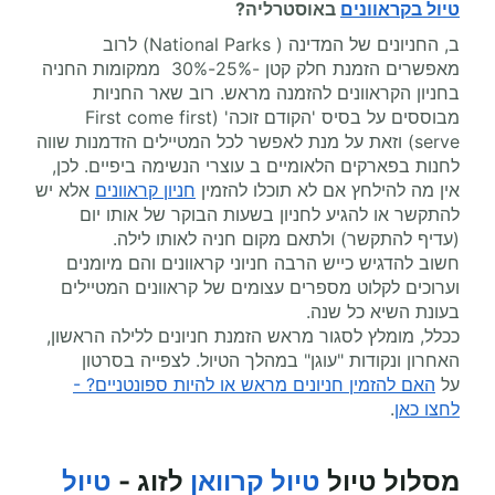
טיול בקראוונים
באוסטרליה?
ב, החניונים של המדינה ( National Parks) לרוב
מאפשרים הזמנת חלק קטן -25%-30% ממקומות החניה
בחניון הקראוונים להזמנה מראש. רוב שאר החניות
מבוססים על בסיס 'הקודם זוכה' (First come first
serve) וזאת על מנת לאפשר לכל המטיילים הזדמנות שווה
לחנות בפארקים הלאומיים ב עוצרי הנשימה ביפיים. לכן,
אין מה להילחץ אם לא תוכלו להזמין
חניון קראוונים
אלא יש
להתקשר או להגיע לחניון בשעות הבוקר של אותו יום
(עדיף להתקשר) ולתאם מקום חניה לאותו לילה.
חשוב להדגיש כייש הרבה חניוני קראוונים והם מיומנים
וערוכים לקלוט מספרים עצומים של קראוונים המטיילים
בעונת השיא כל שנה.
ככלל, מומלץ לסגור מראש הזמנת חניונים ללילה הראשון,
האחרון ונקודות "עוגן" במהלך הטיול. לצפייה בסרטון
על
האם להזמין חניונים מראש או להיות ספונטניים? -
לחצו כאן
.
מסלול טיול
טיול קרוואן
לזוג -
טיול