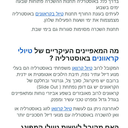
בדרך כלל באוסטרליה תחנות ההשכרה פתוחות שבעה
ימים בשבוע
לעיתים בעונת החורף תחנות
טיול בקראוונים
באוסטרליה
מצמצמות את ימי ושעות הפעילות שלהן.
תחנות השכרה מסוימות סגורות גם בימי שבת.
מה המאפיינים העיקריים של
טיולי
קראוונים
באוסטרליה ?
המקובל לרוב
טיול קרוואן
משפחתי באוסטרליה הם בעלי
מנוע דיזל עתיר נפח, תיבת הילוכים אוטומטית או ידנית.
ברובם יש מיקרוגל, סוכך צל, גנרטור ובחלקם של
הקראוונים יש גם דופן נפתחת ( Slide Out)
קראוונים לרוב מאובזרים בשפע אביזרי נוחות ומתאפיינים
בגודל גדול ומפרט טכני עשיר ומפנק.
לאחרונה ניתן גם לעשות
טיול קרוואן
לזוג באוסטרליה או
וואן להשכרה באוסטרליה עם מנועי דיזל חסכוניים יותר
האם מקובל לעשות טיולי קמפינג