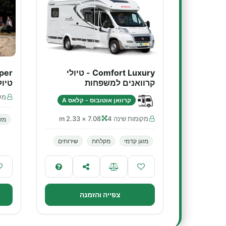
Comfort Luxury - טיולי
קרוואנים למשפחות
טיול
מקו
קרוואן אוטובוס - קלאס A
מקומות שינה 4
7.08 × 2.33 m
מזג
מזגן קדמי
מקלחת
שירותים
צפייה והזמנה