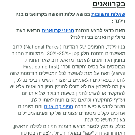
בקרוואנים
שאלות ותשובות
בנושא עלות
חופשה בקרוואנים
בניו
זילנד :
האם כדאי לבצע הזמנת
חניוני קרוואנים
מראש בעת
טיולי קרוואנים בניו זילנד?
בניו זילנד, החניונים של המדינה ( National Parks) לרוב
מאפשרים הזמנת חלק קטן -25%-30% ממקומות החניה
בחניון הקרוואנים להזמנה מראש. רוב שאר החניות
מבוססים על בסיס 'הקודם זוכה' (First come first
serve) וזאת על מנת לאפשר לכל המטיילים הזדמנות שווה
לחנות בפארקים הלאומיים ב עוצרי הנשימה ביפיים. לכן,
אין מה להילחץ אם לא תוכלו להזמין חניון קרוואנים אלא יש
להתקשר או להגיע לחניון בשעות הבוקר של אותו יום
(עדיף להתקשר) ולתאם מקום חניה לאותו לילה.
חשוב להדגיש כייש הרבה
חניוני קרוואנים
והם מיומנים
וערוכים לקלוט מספרים עצומים של קרוואניםהמטיילים
בעונת השיא כל שנה.
ככלל, מומלץ לסגור מראש הזמנת חניונים ללילה הראשון,
האחרון ונקודות "עוגן" במהלך הטיולי. לצפייה בסרטון