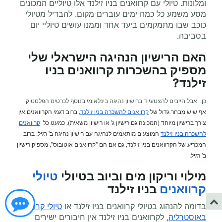
ומלונות. טיולי עם קרוואנים בניו זילנד אלו טיוליים המכונים
מסע משמע כל כמה ימים עוברים מקום. להבדיל מטיולי
כוכב שבו מתמקמים ביעד אחד וממנו עושים טיוליי יום
בסביבה.
האם הרישיון הנהיגה הישראלי שלי
מספיק בהשכרות קרוואנים בניו
זילנד
?
כן. אבל חייבים להצטעייד ברישיון נהיגה בינלאומי בנוסף לכרטיס הפלסטיק
אף שיש מבחר גדול של
קרוואנים להשכרה בניו זילנד
, ברוב דגמי הקרוואנים אין
צורך ברישיון מיוחד (המכונה גם רישיון ג' או רישיון משאית). כמעט כל
קרוואנים
להשכרה בניו זילנד
המוצעים מותאמים לנהיגה עם רישיון נהיגה ב' רגיל. ברוב
המכריע של הקרוואנים בניו זילנד, גם אם הם "קרוואנים אוטובוס", מספיק רישיון
ב' רגיל.
מילוי וריקון מים וביוב ב
טיולי
טיולי
קרוואנים
בניו זילנד
בדומה להנהוג בטיולי קרוואנים בניו זילנד או
טיולי קרוואנים
באוסטרליה
, לקרוואנים בניו זילנד אין חיבורים ישירים