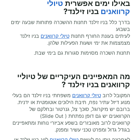
באילו ימים אפשרית
טיולי
קרוואנים
בניו זילנד?
בדרך כלל בניו זילנד תחנות ההשכרה פתוחות שבעה ימים
בשבוע
לעיתים בעונת החורף תחנות
טיולי קרוואנים
בניו זילנד
מצמצמות את ימי ושעות הפעילות שלהן.
תחנות השכרה מסוימות סגורות גם בימי שבת.
מה המאפיינים העיקריים של טיוליי
קרוואנים בניו זילנד ?
המקובל לרוב
טיולי קרוואנים
משפחתי בניו זילנד הם בעלי
מנוע דיזל עתיר נפח, תיבת הילוכים אוטומטית או ידנית.
ברובם יש מיקרוגל, סוכך צל, גנרטור ובחלקם של
הקרוואנים יש גם דופן נפתחת ( Slide Out)
קרוואנים לרוב מאובזרים בשפע אביזרי נוחות ומתאפיינים
בגודל גדול ומפרט טכני עשיר ומפנק.
לאחרונה ניתן גם לעשות
טיולי קרוואנים
לזוג בניו זילנד או