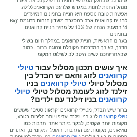
שימו לב שבחלק ממגרשי החניה נדרש לקבל את אישור
מנהל החנות לחנות במגרש שלו עם הקרוואניםללילה.
אפשרות טובה נוספת היא חנייה בחניונים המיועדים
לחניית קרוואנים אבל במסגרת מועדון הנחות כדוגמת 'Big
4' המעניק הנחה של 10% על מחיר חניית קרוואנים
בחניונים
בערים הראשיות, חניית קרוואנים במהלך היום בשולי
הדרך, לאורך המדרכות מקובלת ונהוגה ברוב . כמובן
שבאחריותכם לשים היטב לב לשילוט המקומי
איך עושים תכנון מסלול עבור
טיולי
קרוואנים
לזוג והאם יש הבדל בין
מסלול טיולי
טיולי קרוואנים
בניו
זילנד לזוג לעומת מסלול טיולי
טיולי
קרוואנים
בניו זילנד עם ילדים?
ברור שיש הבדל, מטיילי קרוואנים 'קראווניסטים' שעושים
טיולי קרוואנים
לזוג בניו זילנד יעדיפו יותר הליכות בטבע,
מקומות יותר שקטים, לבקר ביותר אתרי תרבות כמו
מוזיאונים, מקומות עם התרבות והאוכל המקומיים, ואתרים
הסטוריים בעוד שלרוב
טיולי קרוואנים
בניו זילנד למשפחות