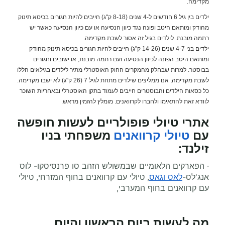
מקדימה.
ילדים בין גיל 6 חודשים ל-4 שנים (8-18 ק"ג) חייבים להיות חגורים בכיסא תינוק
מהודק ומותאם היטב ופונה נגד כיוון הנסיעה או עם כיוון הנסיעה כאשר יש
רתמה מובנת. לילדים בגיל זה אסור לשבת מקדימה.
ילדים בני 4-7 שנים (14-26 ק"ג) חייבים להיות חגורים בכיסא תינוק מהודק
ומותאם היטב הפונה לכיוון הנסיעה ועם רתמה מובנת, או ישובים וחגורים
בבוסטר. למרות שבחלק מהמקרים החוק האוסטרלי מתיר לילדים בגילאים הללו
לשבת מקדימה, אנו ממליצים שילדים מתחת לגיל 7 (26 ק"ג) לא ישבו מקדימה.
כל כסאות הילדים והבוסטרים חייבים לעמוד בתקן האוסטרלי ובאחריות השוכר
לוודא זאת להתאימו ולחברו לקרוואנים. מומלץ להזמין מראש.
אתרי טיולי פופולריים לעשות חופשה
עם
טיולי קרוואנים
משפחתי
בניו
זילנד:
· הפארקים הלאומיים שבמשולש הזהב סו פרנסיסקו- לוס
אנג'לס-
לאס וגאס
, טיולי עם קרוואנים בחוף המזרחי, טיולי
עם קרוואנים בחוף המערבי,
מה לעשות ביום הראשון והיום