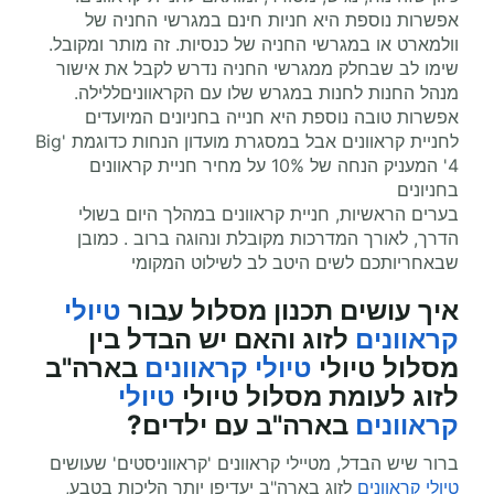
אפשרות נוספת היא חניות חינם במגרשי החניה של
וולמארט או במגרשי החניה של כנסיות. זה מותר ומקובל.
שימו לב שבחלק ממגרשי החניה נדרש לקבל את אישור
מנהל החנות לחנות במגרש שלו עם הקראווניםללילה.
אפשרות טובה נוספת היא חנייה בחניונים המיועדים
לחניית קראוונים אבל במסגרת מועדון הנחות כדוגמת 'Big
4' המעניק הנחה של 10% על מחיר חניית קראוונים
בחניונים
בערים הראשיות, חניית קראוונים במהלך היום בשולי
הדרך, לאורך המדרכות מקובלת ונהוגה ברוב . כמובן
שבאחריותכם לשים היטב לב לשילוט המקומי
איך עושים תכנון מסלול עבור
טיולי
קראוונים
לזוג והאם יש הבדל בין
מסלול טיולי
טיולי קראוונים
בארה"ב
לזוג לעומת מסלול טיולי
טיולי
קראוונים
בארה"ב עם ילדים?
ברור שיש הבדל, מטיילי קראוונים 'קראווניסטים' שעושים
טיולי קראוונים
לזוג בארה"ב יעדיפו יותר הליכות בטבע,