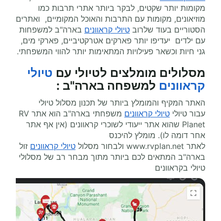
מקומות יותר שקטים, לבקר ביותר אתרי תרבות כמו
מוזיאונים, מקומות עם התרבות והאוכל המקומיים, ואתרים
הסטוריים בעוד שלרוב
טיולי קראוונים
בארה"ב למשפחות
עם ילדים יעדיפו יותר פארקים אטרקטיביים, פארקי מים,
גני חיות וכשאר פעילויות המתאימות יותר להווי המשפחתי.
מסלולים מומלצים ל
טיולי עם
טיולי
קראוונים
למשפחה בארה"ב
:
האתר המקיף והמומלץ ביותר של תכנון מסלול טיולי
עבור טיולי
טיולי קראוונים
משפחתי בארה"ב הוא אתר
RV
Planet
שהוא אתר ייעודי לשוכרי קראוונים (אין אף אתר
אחר דומה לו). מומלץ להיכנס
לאתר
www.rvplan.net
ולבחור מסלול
טיולי קראוונים
זול
בארה"ב המתאים לכם ביותר מתוך מבחר רב של מסלולי
טיולי בקראוונים