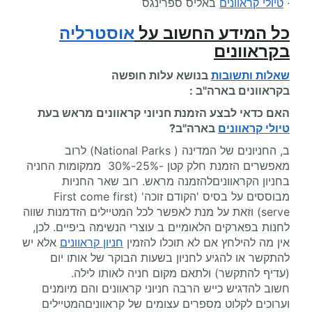
·
טיולי קראוונים
באליס ספרינגס
כל המידע החשוב על
אוסטרליה
בקראוונים
שאלות ותשובות
בנושא עלות
חופשה
בקראוונים
בארה"ב :
האם כדאי לבצע הזמנת חניוני קראוונים מראש בעת
טיולי קראוונים
בארה"ב?
ב, החניונים של המדינה ( National Parks) לרוב
מאפשרים הזמנת חלק קטן -25%-30% ממקומות החניה
בחניון הקראווניםלהזמנה מראש. רוב שאר החניות
מבוססים על בסיס 'הקודם זוכה' (First come first
serve) וזאת על מנת לאפשר לכל המטיילים הזדמנות שווה
לחנות בפארקים הלאומיים ב עוצרי הנשימה ביפיים. לכן,
אין מה להילחץ אם לא תוכלו להזמין
חניון קראוונים
אלא יש
להתקשר או להגיע לחניון בשעות הבוקר של אותו יום
(עדיף להתקשר) ולתאם מקום חניה לאותו לילה.
חשוב להדגיש כייש הרבה חניוני קראוונים והם מיומנים
וערוכים לקלוט מספרים עצומים של קראווניםהמטיילים