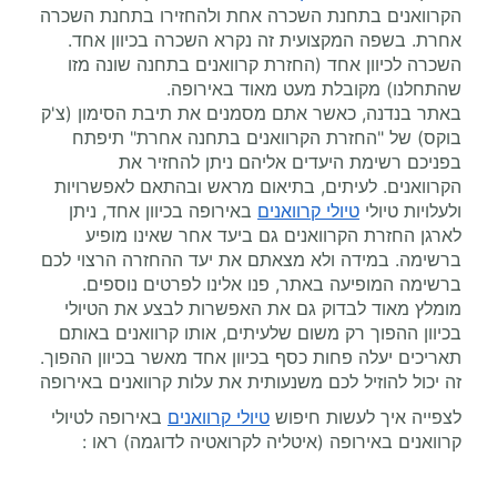
הקרוואנים בתחנת השכרה אחת ולהחזירו בתחנת השכרה
אחרת. בשפה המקצועית זה נקרא השכרה בכיוון אחד.
השכרה לכיוון אחד (החזרת קרוואנים בתחנה שונה מזו
שהתחלנו) מקובלת מעט מאוד באירופה.
באתר בנדנה, כאשר אתם מסמנים את תיבת הסימון (צ'ק
בוקס) של "החזרת הקרוואנים בתחנה אחרת" תיפתח
בפניכם רשימת היעדים אליהם ניתן להחזיר את
הקרוואנים. לעיתים, בתיאום מראש ובהתאם לאפשרויות
ולעלויות טיולי
טיולי קרוואנים
באירופה בכיוון אחד, ניתן
לארגן החזרת הקרוואנים גם ביעד אחר שאינו מופיע
ברשימה. במידה ולא מצאתם את יעד ההחזרה הרצוי לכם
ברשימה המופיעה באתר, פנו אלינו לפרטים נוספים.
מומלץ מאוד לבדוק גם את האפשרות לבצע את הטיולי
בכיוון ההפוך רק משום שלעיתים, אותו קרוואנים באותם
תאריכים יעלה פחות כסף בכיוון אחד מאשר בכיוון ההפוך.
זה יכול להוזיל לכם משנעותית את עלות קרוואנים באירופה
לצפייה איך לעשות חיפוש
טיולי קרוואנים
באירופה לטיולי
קרוואנים באירופה (איטליה לקרואטיה לדוגמה) ראו :