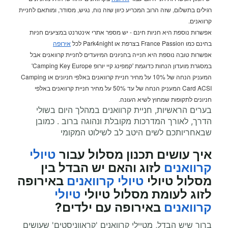
רגילים בתשלום, שזה הרוב המכריע כיוון שזה נוח, נגיש, מסודר, ומותאם לחניית
קרוואנים.
אפשרות נוספת היא חניות חינם - יש מספר אתרי אינטרנט במציעים חניות
בחינם כמו France Passion בצרפת או Park4night לכל
אירופה
אפשרות טובה נוספת היא חנייה בחניונים המיועדים לחניית קרוואנים אבל
במסגרת מועדון הנחות כדוגמת 'קמפינג קיי יורופ Camping Key Europe'
המעניק הנחה של 10% על מחיר חניית קרוואנים באלפי חניונים או Camping
Card ACSI המעניק הנחה של עד 50% על מחיר חניית קרוואנים באלפי
חניונים לתקופות שמחוץ לשיא העונה.
בערים הראשיות, חניית קרוואנים במהלך היום בשולי
הדרך, לאורך המדרכות מקובלת ונהוגה ברוב . כמובן
שבאחריותכם לשים היטב לב לשילוט המקומי
איך עושים תכנון מסלול עבור
טיולי
קרוואנים
לזוג והאם יש הבדל בין
מסלול טיולי
טיולי קרוואנים
באירופה
לזוג לעומת מסלול טיולי
טיולי
קרוואנים
באירופה עם ילדים?
ברור שיש הבדל, מטיילי קרוואנים 'קראווניסטים' שעושים