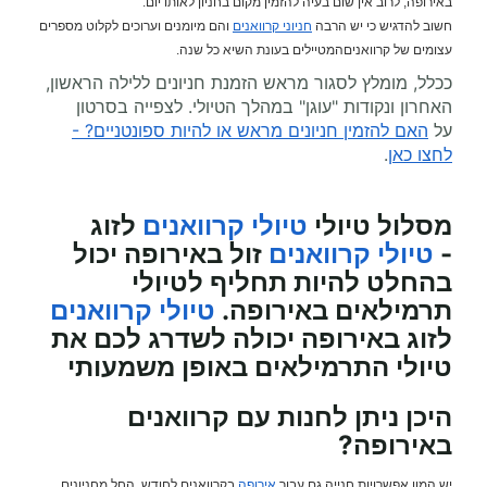
באירופה, לרוב אין שום בעיה להזמין מקום בחניון לאותו יום.
חשוב להדגיש כי יש הרבה
חניוני קרוואנים
והם מיומנים וערוכים לקלוט מספרים
עצומים של קרוואניםהמטיילים בעונת השיא כל שנה.
ככלל, מומלץ לסגור מראש הזמנת חניונים ללילה הראשון,
האחרון ונקודות "עוגן" במהלך הטיולי. לצפייה בסרטון
על
האם להזמין חניונים מראש או להיות ספונטניים? -
לחצו כאן
.
מסלול טיולי
טיולי קרוואנים
לזוג
-
טיולי קרוואנים
זול באירופה יכול
בהחלט להיות תחליף לטיולי
תרמילאים באירופה.
טיולי קרוואנים
לזוג באירופה יכולה לשדרג לכם את
טיולי התרמילאים באופן משמעותי
היכן ניתן לחנות עם קרוואנים
באירופה?
יש המון אפשרויות חנייה גם עבור
אירופה
בקרוואנים לחודש. החל מחניונים