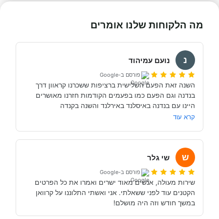
מה הלקוחות שלנו אומרים
נ
נועם עמיהוד
פורסם ב-Google
השנה זאת הפעם השלישית ברציפות ששכרנו קראוון דרך 
חברות ההשכרה שאבי עובד איתן הן טובות ואיכותיות 
קרא עוד
הקראוונים טובים ומצויידים הייטב והשרות והליווי של בנדנה 
אני ממליץ להשכיר דרך בנדנה ( וניסיתי גם אחרים....) ועוד 
ש
המלצה חשובה לעשות את כל הביטוחים האפשריים לא 
שי גלר
להתקמצן....
פורסם ב-Google
שירות מעולה, אנשים מאוד ישרים ואמרו את כל הפרטים 
הקטנים עוד לפני ששאלתי. אני ואשתי התלוננו על קרוואן 
במשך חודש וזה היה מושלם!