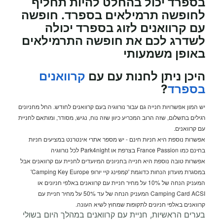
בספרד יכול בהחלט להיות תחליף
לחופשה תרמילאים בספרד. חופשה
עם קרוואנים לזוג בספרד יכולה
לשדרג לכם את חופשה התרמילאים
באופן משמעותי
היכן ניתן לחנות עם עם
קרוואנים
בספרד
?
יש המון אפשרויות חנייה גם עבור נורווגיה בעם קרוואנים לחודש. החל מחניונים
רגילים בתשלום, שזה הרוב המכריע כיוון שזה נוח, נגיש, מסודר, ומותאם לחניית
עם קרוואנים.
אפשרות נוספת היא חניות חינם - יש מספר אתרי אינטרנט במציעים חניות
בחינם כמו France Passion בצרפת או Park4night לכל נורווגיה
אפשרות טובה נוספת היא חנייה בחניונים המיועדים לחניית עם קרוואנים אבל
במסגרת מועדון הנחות כדוגמת 'קמפינג קיי יורופ Camping Key Europe'
המעניק הנחה של 10% על מחיר חניית עם קרוואנים באלפי חניונים או
Camping Card ACSI המעניק הנחה של עד 50% על מחיר חניית עם
קרוואנים באלפי חניונים לתקופות שמחוץ לשיא העונה.
בערים הראשיות, חניית עם קרוואנים במהלך היום בשולי