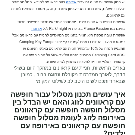
יש המון אפשרויות חנייה גם עבור
אירופה
בעם קראוונים לחודש. החל מחניונים
רגילים בתשלום, שזה הרוב המכריע כיוון שזה נוח, נגיש, מסודר, ומותאם לחניית
עם קראוונים.
אפשרות נוספת היא חניות חינם - יש מספר אתרי אינטרנט במציעים חניות
בחינם כמו France Passion בצרפת או Park4night לכל
אירופה
אפשרות טובה נוספת היא חנייה בחניונים המיועדים לחניית עם קראוונים אבל
במסגרת מועדון הנחות כדוגמת 'קמפינג קיי יורופ Camping Key Europe'
המעניק הנחה של 10% על מחיר חניית עם קראוונים באלפי חניונים או
Camping Card ACSI המעניק הנחה של עד 50% על מחיר חניית עם
קראוונים באלפי חניונים לתקופות שמחוץ לשיא העונה.
בערים הראשיות, חניית עם קראוונים במהלך היום בשולי
הדרך, לאורך המדרכות מקובלת ונהוגה ברוב . כמובן
שבאחריותכם לשים היטב לב לשילוט המקומי
איך עושים תכנון מסלול עבור חופשה
עם קראוונים לזוג והאם יש הבדל בין
מסלול חופשה חופשה עם קראוונים
באירופה לזוג לעומת מסלול חופשה
חופשה עם קראוונים באירופה עם
ילדים?