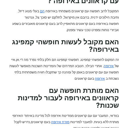
עם קראוונים באירופה ?
המקובל לרוב חופשה עם קראוונים משפחתי באירופה
הם
בעלי מנוע דיזל,
ותיבת הילוכים ידנית. ברובם אין מיקרוגל, לחלקם יש סוכך צל, גנרטור
חופשה באירופה בעם קראוונים מתאפיין לרוב בעם קראוונים מאובזרים בשפע
אביזרי נוחות ומפרט טכני עשיר ומפנק.
האם מקובל לעשות חופשהי קמפינג
באירופה?
זה המקום לחופשהי קמפינג. חופשהי קמפינג הם חלק בלתי נפרד מה די.אן.איי
של
אירופה
. אתרי הבילוי, הטבע המדהים של והמדינות השכנות מאפשר לעשות
חופשה עם עם קראוונים באופן קל ומהנה כך שתקבלו חוויה משפחתית בלתי
נשכחת ב
אירופה
בעם קראוונים
האם מותרת
חופשה עם
קראוונים
באירופה לעבור למדינות
שכנות?
בוודאי, המעבר עם עם קראוונים ממדינות אירופה לכל מדינה באיחוד האירופי
מותרת ללא בעיות. למעבר למדינות
מזרח אירופה
בעם קראוונים,נדרש לקבל
אישור מראש ולרכוש ביטוח ייעודי.