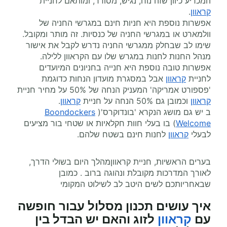
המכריע כיוון שזה נוח, נגיש, מסודר, ומותאם לחניית
קראוון
.
אפשרות נוספת היא חניות חינם במגרשי החניה של
וולמארט או במגרשי החניה של כנסיות. זה מותר ומקובל.
שימו לב שבחלק ממגרשי החניה נדרש לקבל את אישור
מנהל החנות לחנות במגרש שלו עם הקראוון ללילה.
אפשרות טובה נוספת היא חנייה בחניונים המיועדים
לחניית
קראוון
אבל במסגרת מועדון הנחות כדוגמת
'פספורט אמריקה' המעניק הנחה של 50% על מחיר חניית
קראוון
וכמובן גם 50% הנחה על חניית
קראוון
.
ב יש גם מושג הנקרא 'בונדוקרס'(
Boondockers
Welcome
) בו בעלי חוות חקלאיות או שטחי בור מציעים
לבעלי
קראוון
לחנות חינם בשטח שלהם.
בערים הראשיות, חניית קראווןמהלך היום בשולי הדרך,
לאורך המדרכות מקובלת ונהוגה ברוב . כמובן
שבאחריותכם לשים היטב לב לשילוט המקומי
איך עושים תכנון מסלול עבור חופשה
עם
קראוון
לזוג והאם יש הבדל בין