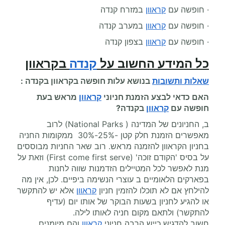
· חופשה עם
קראוון
במזרח קנדה
· חופשה עם
קראוון
במערב קנדה
· חופשה עם
קראוון
בצפון קנדה
כל המידע החשוב על
קנדה
בקראוון
שאלות ותשובות
בנושא עלות
חופשה בקראוון
בקנדה :
האם כדאי לבצע הזמנת חניוני
קראוון
מראש בעת
חופשה עם
קראוון
בקנדה?
ב, החניונים של המדינה ( National Parks) לרוב
מאפשרים הזמנת חלק קטן -25%-30% ממקומות החניה
בחניון הקראוון להזמנה מראש. רוב שאר החניות מבוססים
על בסיס 'הקודם זוכה' (First come first serve) וזאת על
מנת לאפשר לכל המטיילים הזדמנות שווה לחנות
בפארקים הלאומיים ב עוצרי הנשימה ביפיים. לכן, אין מה
להילחץ אם לא תוכלו להזמין חניון
קראוון
אלא יש להתקשר
או להגיע לחניון בשעות הבוקר של אותו יום (עדיף
להתקשר) ולתאם מקום חניה לאותו לילה.
חשוב להדגיש כייש הרבה חניוני
קראוון
והם מיומנים