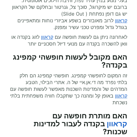
בעלי מנוע בנזין עתיר נפח, ותיבת הילוכים אוטומטית.
ברובם יש מיקרוגל, סוכך צל, גנרטור ובחלקם של הקראוון
יש גם דופן נפתחת ( Slide Out)
קראוון
לרוב מאובזרים בשפע אביזרי נוחות ומתאפיינים
בגודל גדול ומפרט טכני עשיר ומפנק.
לאחרונה ניתן גם לעשות חופשה עם
קראוון
לזוג בקנדה או
וואן להשכרה בקנדה עם מנועי דיזל חסכוניים יותר
האם מקובל לעשות חופשהי קמפינג
בקנדה?
זה המקום לחופשהי קמפינג. חופשהי קמפינג הם חלק
בלתי נפרד מה די.אן.איי של ה. אתרי הבילוי, הטבע
המדהים של והמדינות השכנות מאפשר לעשות חופשה עם
קראוון
באופן קל ומהנה כך שתקבלו חוויה משפחתית בלתי
נשכחת
האם מותרת
חופשה עם
קראוון
בקנדה לעבור למדינות
שכנות?