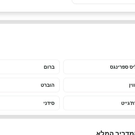
ס ספרינגס
ברום
וין
הוברט
ת'גייט
סידני
המדריך המלא