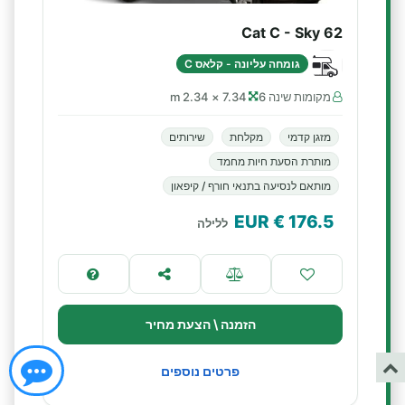
Cat C - Sky 62
גומחה עליונה - קלאס C
מקומות שינה 6
7.34 × 2.34 m
מזגן קדמי
מקלחת
שירותים
מותרת הסעת חיות מחמד
מותאם לנסיעה בתנאי חורף / קיפאון
€ EUR
176.5
ללילה
הזמנה \ הצעת מחיר
פרטים נוספים