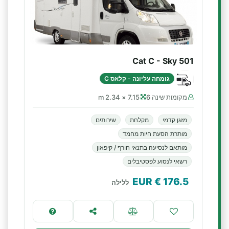
Cat C - Sky 501
גומחה עליונה - קלאס C
מקומות שינה 6
7.15 × 2.34 m
מזגן קדמי
מקלחת
שירותים
מותרת הסעת חיות מחמד
מותאם לנסיעה בתנאי חורף / קיפאון
רשאי לנסוע לפסטיבלים
€ EUR
176.5
ללילה