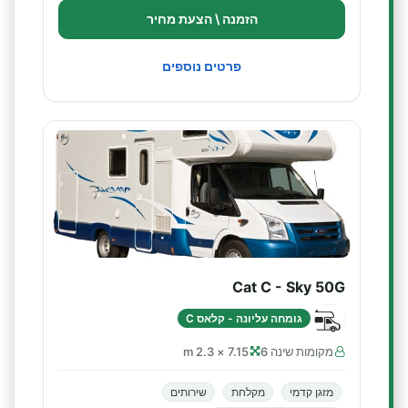
הזמנה \ הצעת מחיר
פרטים נוספים
Cat C - Sky 50G
גומחה עליונה - קלאס C
מקומות שינה 6
7.15 × 2.3 m
מזגן קדמי
מקלחת
שירותים