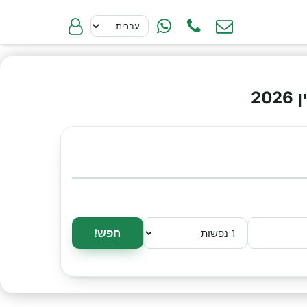
2
חפש!