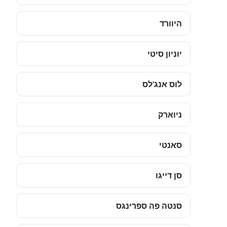
היוורד
יוניון סיטי
לוס אנג'לס
ניוארק
סאנטי
סן דייגו
סנטה פה ספרינגס