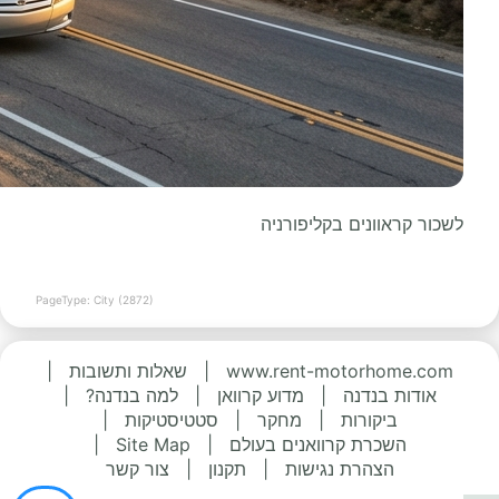
לשכור קראוונים בקליפורניה
PageType: City (2872)
www.rent-motorhome.com
|
שאלות ותשובות
|
אודות בנדנה
|
מדוע קרוואן
|
למה בנדנה?
|
ביקורות
|
מחקר
|
סטטיסטיקות
|
השכרת קרוואנים בעולם
|
Site Map
|
הצהרת נגישות
|
תקנון
|
צור קשר