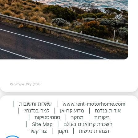
PageType: City (209)
www.rent-motorhome.com
|
שאלות ותשובות
|
אודות בנדנה
|
מדוע קרוואן
|
למה בנדנה?
|
ביקורות
|
מחקר
|
סטטיסטיקות
|
השכרת קרוואנים בעולם
|
Site Map
|
הצהרת נגישות
|
תקנון
|
צור קשר