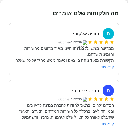
מה הלקוחות שלנו אומרים
ה
הודיה אלקובי
פורסם ב-Google
ממליצה ממש על בנדנה! היינו מאוד מרוצים מהשירות 
תקשורת מאוד נוחה בווצאפ ומענה ממש מהיר על כל שאלה, 
גם על השאלות החופרות והקטנוניות ביותר.
קרא עוד
ה
הדר ביבי רובי
פורסם ב-Google
חברים יקרים, ברצוני להודות לחברת בנדנה קראוונים 
ובמיוחד לאבי ברסלר על השירות המדהים ,האדיב והאישי 
שקיבלנו לאורך כל הטיול שלנו לגרמניה. נהנינו והשתמשנו 
בכל טיפ שקיבלנו מאבי אשר ידע בדיוק מה אנחנו צריכים.... 
קרא עוד