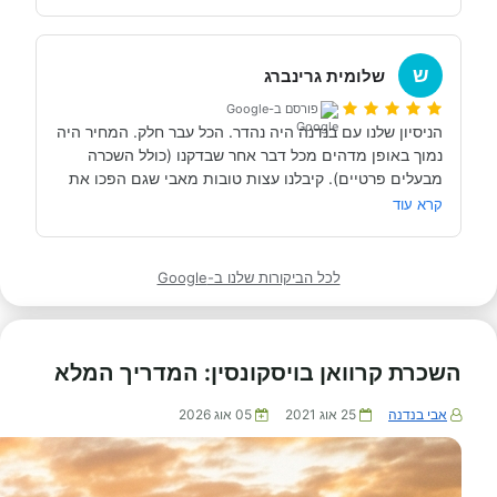
הקראוון היה חלק מחוויה משפחתית יוצאת דופן ומהנה מכל 
אז ...אבי היקר תודה לך ולחברה המדהימה שלך על חוויה 
ש
בלתי נשכחת לי ולמשפחתי היקרה. נתראה בשנה הבאה 
שלומית גרינברג
בוודאותתתתתת!
פורסם ב-Google
הניסיון שלנו עם בנדנה היה נהדר. הכל עבר חלק. המחיר היה 
נמוך באופן מדהים מכל דבר אחר שבדקנו (כולל השכרה 
מבעלים פרטיים). קיבלנו עצות טובות מאבי שגם הפכו את 
החוויה להרבה יותר קלה ומהנה. בהחלט נחזור!
קרא עוד
לכל הביקורות שלנו ב-Google
השכרת קרוואן בויסקונסין: המדריך המלא
אבי בנדנה
25 אוג 2021
05 אוג 2026