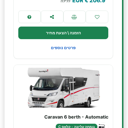
€ EUR
206.9
ללילה
הזמנה \ הצעת מחיר
פרטים נוספים
Caravan 6 berth - Automatic
גומחה עליונה - קלאס C