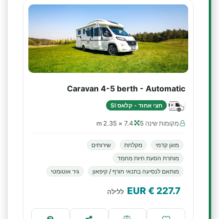
Caravan 4-5 berth - Automatic
חצי אחוד - קלאס SI
מקומות שינה 5
7.4 × 2.35 m
מזגן קדמי
מקלחת
שירותים
מותרת הסעת חיות מחמד
מותאם לנסיעה בתנאי חורף / קיפאון
גיר אוטומטי
€ EUR
227.7
ללילה