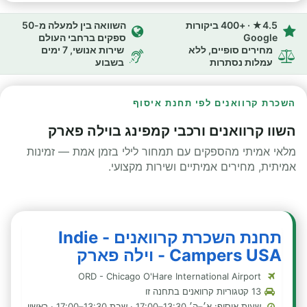
4.5★ · +400 ביקורות
השוואה בין למעלה מ-50
Google
ספקים ברחבי העולם
מחירים סופיים, ללא
שירות אנושי, 7 ימים
עמלות נסתרות
בשבוע
השכרת קרוואנים לפי תחנת איסוף
השוו קרוואנים ורכבי קמפינג בוילה פארק
מלאי אמיתי מהספקים עם תמחור לילי בזמן אמת — זמינות
אמיתית, מחירים אמיתיים ושירות מקצועי.
תחנת השכרת קרוואנים - Indie
Campers USA - וילה פארק
ORD - Chicago O'Hare International Airport
13 קטגוריות קרוואנים בתחנה זו
שעות איסוף: א׳–ה׳ 13:30–17:00 · שבת 13:30–17:00 · ראשון