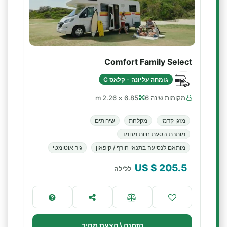
Comfort Family Select
גומחה עליונה - קלאס C
מקומות שינה 6
6.85 × 2.26 m
מזגן קדמי
מקלחת
שירותים
מותרת הסעת חיות מחמד
מותאם לנסיעה בתנאי חורף / קיפאון
גיר אוטומטי
$ US
205.5
ללילה
הזמנה \ הצעת מחיר