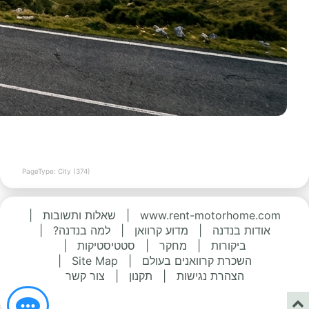
PageType: City (374)
www.rent-motorhome.com
|
שאלות ותשובות
|
אודות בנדנה
|
מדוע קרוואן
|
למה בנדנה?
|
ביקורות
|
מחקר
|
סטטיסטיקות
|
השכרת קרוואנים בעולם
|
Site Map
|
הצהרת נגישות
|
תקנון
|
צור קשר