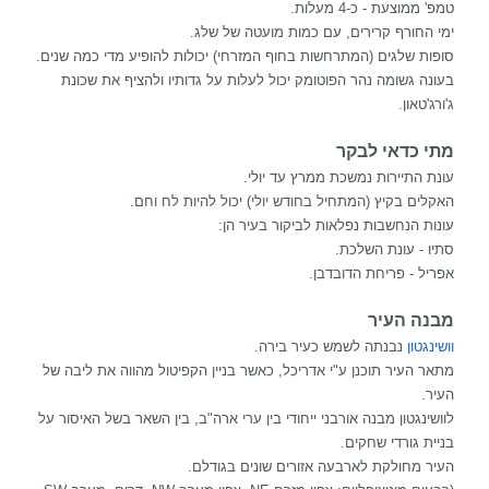
טמפ' ממוצעת - כ-4 מעלות.
ימי החורף קרירים, עם כמות מועטה של שלג.
סופות שלגים (המתרחשות בחוף המזרחי) יכולות להופיע מדי כמה שנים.
בעונה גשומה נהר הפוטומק יכול לעלות על גדותיו ולהציף את שכונת
ג'ורג'טאון.
מתי כדאי לבקר
עונת התיירות נמשכת ממרץ עד יולי.
האקלים בקיץ (המתחיל בחודש יולי) יכול להיות לח וחם.
עונות הנחשבות נפלאות לביקור בעיר הן:
סתיו - עונת השלכת.
אפריל - פריחת הדובדבן.
מבנה העיר
וושינגטון
נבנתה לשמש כעיר בירה.
מתאר העיר תוכנן ע"י אדריכל, כאשר בניין הקפיטול מהווה את ליבה של
העיר.
לוושינגטון מבנה אורבני ייחודי בין ערי ארה"ב, בין השאר בשל האיסור על
בניית גורדי שחקים.
העיר מחולקת לארבעה אזורים שונים בגודלם.