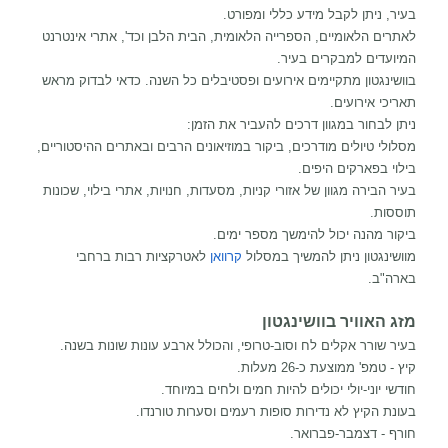
בעיר, ניתן לקבל מידע כללי ומפורט.
לאתרים הלאומיים, הספרייה הלאומית, הבית הלבן וכד', אתרי אינטרנט
המיועדים למבקרים בעיר.
בוושינגטון מתקיימים אירועים ופסטיבלים כל השנה. כדאי לבדוק מראש
תאריכי אירועים.
ניתן לבחור במגוון דרכים להעביר את הזמן:
מסלולי טיולים מודרכים, ביקור במוזיאונים הרבים ובאתרים ההיסטוריים,
בילוי בפארקים היפים.
בעיר הבירה מגוון של אזורי קניות, מסעדות, חנויות, אתרי בילוי, שכונות
תוססות.
ביקור מהנה יכול להימשך מספר ימים.
מוושינגטון ניתן להמשיך במסלול
קרוואן
לאטרקציות רבות ברחבי
בארה"ב.
מזג האוויר בוושינגטון
בעיר שורר אקלים לח וסוב-טרופי, והכולל ארבע עונות שונות בשנה.
קיץ - טמפ' ממוצעת כ-26 מעלות.
חודשי יוני-יולי יכולים להיות חמים ולחים במיוחד.
בעונת הקיץ לא נדירות סופות רעמים וסערות טורנדו.
חורף - דצמבר-פברואר.