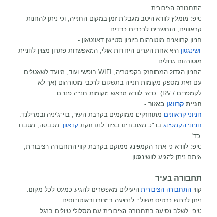
התחבורה הציבורית.
טיפ: מומלץ לוודא היטב מגבלות זמן במקום החנייה, וכי ניתן להחנות
קראוונים, הנחשבים לרכבים כבדים.
חניון קרוואנים מוטורהום ביוניון סטיישן דאונטאון -
וושינגטון
היא אחת הערים היחידות אולי, המאפשרות פתרון מצוין לחניית
מוטורהום גדולים.
החניון הגדול המתוחזק בקפיטריה, WIFI חופשי ועוד, מיועד לשאטלים.
עם זאת מספק מקומות חנייה בתשלום לרכבי מוטורהום (אך לא
לקמפרים / RV). כדאי לוודא מראש מקומות חנייה פנויים.
חניית
קרוואן
באזור -
חניוני קראוונים
מתוחזקים ממוקמים בקרבת העיר, בוירג'יניה ובמרילנד.
חניוני הקמפינג
בד"כ מאובזרים בציוד לתחזוקת
קראוון
, מכבסה, מטבח
וכד'.
טיפ: לוודא כי אתר הקמפינג ממוקם בקרבת קווי התחבורה הציבורית,
איתם ניתן להגיע לוושינגטון.
תחבורה בעיר
קווי
התחבורה הציבורית
היעילים מאפשרים להגיע כמעט לכל מקום.
ניתן לרכוש כרטיס משולב לנסיעה במטרו ובאוטובוסים.
טיפ: לשלב נסיעה בתחבורה הציבורית עם מסלולי טיולים ברגל.