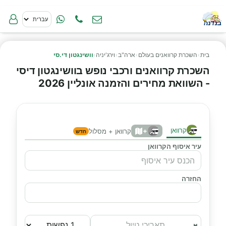
בית
›
השכרת קרוואנים בעולם
›
ארה"ב
›
וירג'יניה
›
וושינגטון די.סי
השכרת קרוואנים ורכבי נופש בוושינגטון דיסי
- השוואת מחירים והזמנה אונליין 2026
קרוואן
+
קרוואן + מסלול
חדש
עיר איסוף הקרוואן
החזרה