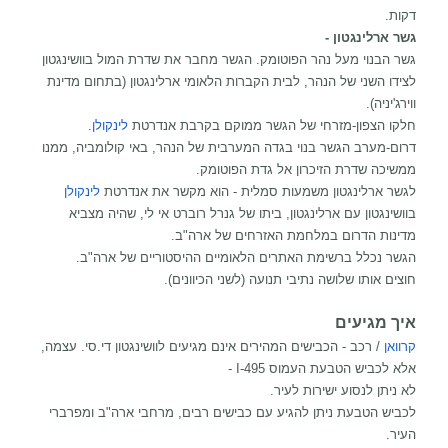
דקות.
גשר ארלינגטון -
גשר הבנוי מעל נהר הפוטומק. הגשר מחבר את שדרת המול בוושינגטון
לצידו השני של הנהר, לבית הקברות הלאומי ארלינגטון (בתחום מדינת
ווירג'יניה).
חלקו הצפון-מזרחי של הגשר ממוקם בקרבת אנדרטת
לינקולן
.
דרום-מערב הגשר בנוי בגדה המערבית של הנהר, באי קולומביה, ממנו
ממשיכה שדרת הזיכרון אל גדת הפוטומק.
לגשר ארלינגטון משמעות סמלית - הוא מקשר את אנדרטת
לינקולן
בוושינגטון עם ארלינגטון, ביתו של גנרל רוברט אי לי, שהיה מצביא
מדינות הדרום במלחמת האזרחים של ארה"ב.
הגשר נכלל ברשימת האתרים הלאומיים ההיסטוריים של ארה"ב.
חוצים אותו שלושה נתיבי תנועה (לשני הכיוונים).
איך מגיעים
קרוואן
/ רכב - הכבישים המהירים אינם מגיעים לוושינגטון די.סי. עצמה,
אלא לכביש הטבעת העמוס I-495 -
לא ניתן לנסוע ישירות לעיר.
לכביש הטבעת ניתן להגיע עם כבישים רבים, מרחבי ארה"ב ומפרברי
העיר.