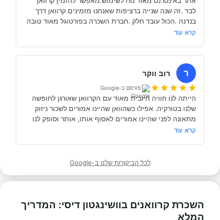
אתר באינטרנט מאוד נוח לשימוש.מאפשר להזמין קרוואן 
לבד .זה שנה שנייה ברציפות שאנחנו מזמינים קרוואן דרך 
בנדנה .הכול עובד חלק .חברת השכרה בפורטוגל מאוד טובה 
ורצינית .בשני טיולים לא הייתה לנו תקלה אחד עם קרוואן 
קרא עוד
.ממליץ עם חום להזמין קרוואן אצל בנדנה
ר
רוב ווקר
פורסם ב-Google
הייתה לנו חוויה חיובית מאוד עם הקרוואן שאורגן לחופשה 
שלנו בטורקיה. אפילו כשהוואן שהיינו אמורים לשכור ניזוק 
מתאונה לפני שהיינו אמורים לאסוף אותו, אותר וסופק לנו 
ואן חלופי בהתראה קצרה. שירות מעולה, תודה.
קרא עוד
לכל הביקורות שלנו ב-Google
השכרת קרוואנים בוושינגטון דיסי: המדריך
המלא