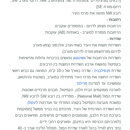
(רבעים מוניציפליים: צפון-מזרח NE, צפון-מערב NW, דרום- מערב SW,
דרום-מזרח SE)
רובע NW מהווה את מרכז העיר.
רחובות -
הרחובות מצפון לדרום - במספרים עוקבים.
הרחובות ממזרח למערב - באותיות (AB) עוקבות.
שדרות -
השדרות חוצות את העיר בשתי-וערב אלכסוני (צפון-מערב
לדרום-מזרח/צפון-מזרח לדרום-מערב).
השדרות והרחובות של
וושינגטון
נפגשים בכיכרות גדולות ומרשימות.
בקפיטול נפגשות ארבע השדרות החוצות בין הרבעים.
שדרת
פנסילבניה
- שדרה באורך של כ-10 ק"מ, המהווה גם כביש ראשי.
השדרה החוצה את מרכז העיר מתחילה במערב, בשכונת ג'ורג'טאון,
וממשיכה עד למדינת
מרילנד
.
לאורכה ממוקמים הבית הלבן, הקפיטול, מבנים מרכזיים ושכונות.
שדרת המול (National Mall) - מפרידה בין רובע SW לרובע NW,
נמשכת מגבעת הקפיטול בקצהו המזרחי עד אנדרטת
לינקולן
.
היא השדרה המרכזית של העיר, מרוכזים בה בנייני ממשל (ממוקמת
בקרבת הבית הלבן), מונומנטים היסטוריים מרשימים, מוזיאונים רבים
(למרביתם הכניסה היא בחינם), ופארקים רחבי ידיים.
טיפ: ניתן לטייל ברגל לאורך שדרת המול. מסלול הליכה אורך כ- 40