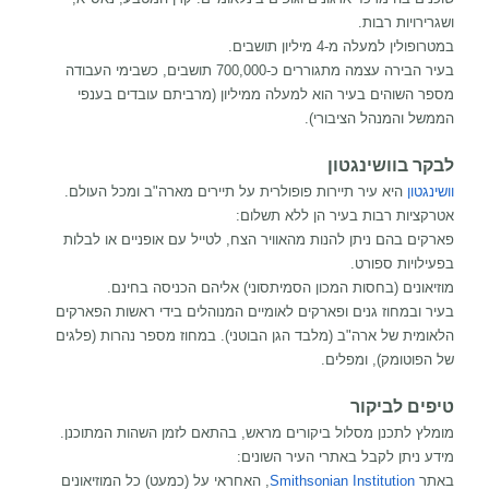
ושגרירויות רבות.
במטרופולין למעלה מ-4 מיליון תושבים.
בעיר הבירה עצמה מתגוררים כ-700,000 תושבים, כשבימי העבודה
מספר השוהים בעיר הוא למעלה ממיליון (מרביתם עובדים בענפי
הממשל והמנהל הציבורי).
לבקר בוושינגטון
וושינגטון
היא עיר תיירות פופולרית על תיירים מארה"ב ומכל העולם.
אטרקציות רבות בעיר הן ללא תשלום:
פארקים בהם ניתן להנות מהאוויר הצח, לטייל עם אופניים או לבלות
בפעילויות ספורט.
מוזיאונים (בחסות המכון הסמיתסוני) אליהם הכניסה בחינם.
בעיר ובמחוז גנים ופארקים לאומיים המנוהלים בידי ראשות הפארקים
הלאומית של ארה"ב (מלבד הגן הבוטני). במחוז מספר נהרות (פלגים
של הפוטומק), ומפלים.
טיפים לביקור
מומלץ לתכנן מסלול ביקורים מראש, בהתאם לזמן השהות המתוכנן.
מידע ניתן לקבל באתרי העיר השונים:
באתר
Smithsonian Institution
, האחראי על (כמעט) כל המוזיאונים