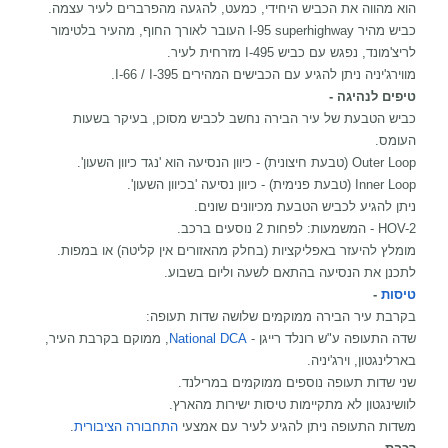
הוא מהווה את הכביש היחידי, כמעט, להגעה מהפרברים לעיר עצמה.
כביש מהיר I-95 superhighway העובר לאורך החוף, מהעיר בלטימור
לריצ'מונד, נפגש עם כביש I-495 מזרחית לעיר.
מווירג'יניה ניתן להגיע עם הכבישים המהירים I-66 / I-395.
טיפים לנהיגה -
כביש הטבעת של עיר הבירה נחשב לכביש מסוכן, בעיקר בשעות
העומס.
Outer Loop (טבעת חיצונית) - כיוון הנסיעה הוא 'נגד כיוון השעון'.
Inner Loop (טבעת פנימית) - כיוון נסיעה 'בכיוון השעון'.
ניתן להגיע לכביש הטבעת מכיוונים שונים.
HOV-2 - המשמעות: לפחות 2 נוסעים ברכב.
מומלץ להיעזר באפליקציות (בחלק מהאזורים אין קליטה) או במפות.
לתכנן את הנסיעה בהתאם לשעה וליום בשבוע.
טיסות
-
בקרבת עיר הבירה ממוקמים שלושה שדות תעופה:
שדה התעופה ע"ש רונלד רייגן -
National DCA
, ממוקם בקרבת העיר,
בארלינגטון, וירג'יניה.
שני שדות תעופה נוספים ממוקמים במרילנד.
לוושינגטון לא מתקיימות טיסות ישירות מהארץ.
משדות התעופה ניתן להגיע לעיר עם אמצעי
התחבורה הציבורית
.