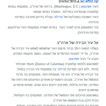
קרוואנים
בוושינגטון
העיר
וושינגטון
(.Washington, D.C), בירתה של
ארה"ב
, ממוקמת במחוז
קולומביה שבמדינת במרילנד, המנוהל כמחוז עצמאי.
העיר השוכנת במובלעת של
מרילנד
גובלת בדרום-מערבה במדינת
ווירג'יניה.
נהר הפוטומוק זורם לאורך העיר. בגדתו השנייה ממוקמת העיר ארלינגטון
(מדינת ווירג'יניה).
על עיר הבירה של ארה"ב
בשלהי המאה ה-18 נבחר מיקום העיר שתשמש לשמש עיר הבירה של
ארה"ב, על ידי 'האבות המייסדים' של האומה, כאשר מיקומה המדויק
נקבע ע"י ג'ורג'
וושינגטון
.
לוושינגטון ולמחוז קולומביה (District of Columbia) מעמד מנהלתי
מיוחד, ללא זיקה למדינת
מרילנד
בה ממוקמת עיר הבירה בפועל.
עיר הבירה של ארה"ב היא עיר מטופחת ויפה, ממוקמים בה מרכזי
הממשל של ארה"ב, מבנים היסטוריים ואתרים המייצגים את רוחה של
המדינה, שדרות גדולות, פארקים ירוקים בהם עצים, סנאים וציפורים,
מוזיאונים ידועים.
בוושינגטון מרוכזים גופי הממשל של המדינה, ממוקמים בה הקפיטול,
הבית הלבן ובית המשפט של ארה"ב.
שוכנים בה מרכזי ארגונים וגופים בינלאומיים: קרן המטבע, נאס"א,