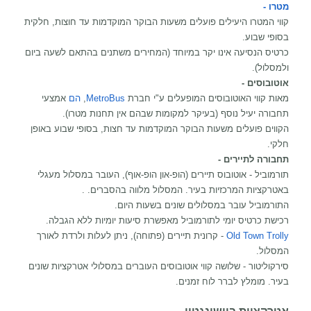
מטרו -
קווי המטרו היעילים פועלים משעות הבוקר המוקדמות עד חוצות, חלקית
בסופי שבוע.
כרטיס הנסיעה אינו יקר במיוחד (המחירים משתנים בהתאם לשעה ביום
ולמסלול).
אוטובוסים -
מאות קווי האוטובוסים המופעלים ע"י חברת
MetroBus
,
הם
אמצעי
תחבורה יעיל נוסף (בעיקר למקומות שבהם אין תחנות מטרו).
הקווים פועלים משעות הבוקר המוקדמות עד חצות, בסופי שבוע באופן
חלקי.
תחבורה לתיירים -
תורמוביל - אוטובוס תיירים (הופ-און הופ-אוף), העובר במסלול מעגלי
באטרקציות המרכזיות בעיר. המסלול מלווה בהסברים. .
התורמוביל עובר במסלולים שונים בשעות היום.
רכישת כרטיס יומי לתורמוביל מאפשרת סיעות יומיות ללא הגבלה.
Old Town Trolly
- קרונית תיירים (פתוחה), ניתן לעלות ולרדת לאורך
המסלול.
סירקוליטור - שלושה קווי אוטובוסים העוברים במסלולי אטרקציות שונים
בעיר. מומלץ לברר לוח זמנים.