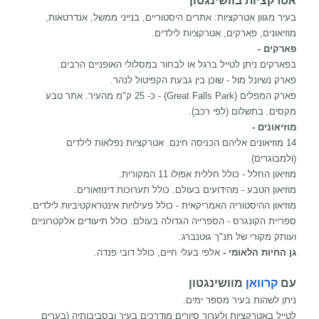
אטרקציות בוושינגטון
בעיר מגוון אטרקציות: אתרים היסטוריים, בנייני ממשל, אנדרטאות,
מוזיאונים, פארקים, אטרקציות לילדים.
פארקים -
בפארקים ניתן לטייל ברגל או לבחור במסלולי האופניים הרבים.
פארק נשיונל מול - שוכן בין גבעת הקפיטול לנהר.
פארק המפלים (Great Falls Park) - כ- 25 ק"מ מהעיר. אתר טבע
מקסים. בתשלום (לפי רכב).
מוזיאונים -
14 מוזיאונים אליהם הכניסה חינם. אטרקציות נפלאות לילדים
(ולמבוגרים).
מוזיאון החלל - כולל חללית אפולו 11 המקורית.
מוזיאון הטבע - מהידועים בעולם. כולל תערוכות דינוזאורים.
מוזיאון ההיסטוריה האמריקאית - כולל פעילויות אינטראקטיביות לילדים.
ספריית הקונגרס - הספרייה הגדולה בעולם. כולל תיעודים אלקטרוניים
ועותק מקורי של תנ"ך גוטנברג.
גן החיות הלאומי -
אלפי בעלי חיים, כולל דובי פנדה.
עם
קרוואן
מוושינגטון
ניתן לשהות בעיר מספר ימים.
לטייל באטרקציות ולערוך סיורים מודרכים בעיר ובסביבותיה (בערים