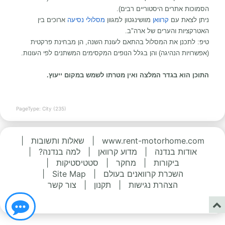
הסמוכות אתרים היסטוריים רבים).
ניתן לצאת עם
קרוואן
מוושינגטון למגוון
מסלולי נסיעה
ארוכים בין
האטרקציות והערים של ארה"ב.
טיפ: לתכנן את המסלול בהתאם לעונת השנה, הן מבחינת פרקטית
(אפשרויות הנהיגה) והן בגלל הנופים המקסימים המשתנים לפי העונות.
התוכן הוא בגדר המלצה ואין מטרתו לשמש במקום ייעוץ.
PageType: City (235)
www.rent-motorhome.com
|
שאלות ותשובות
|
אודות בנדנה
|
מדוע קרוואן
|
למה בנדנה?
|
ביקורות
|
מחקר
|
סטטיסטיקות
|
השכרת קרוואנים בעולם
|
Site Map
|
הצהרת נגישות
|
תקנון
|
צור קשר