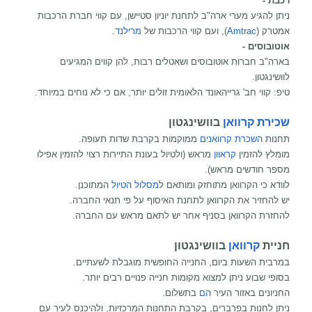
רכבת -
ניתן להגיע מערי ארה"ב לתחנת יוניון סטיישן, עם קווי חברת הרכבות
אמטרק (
Amtrac
), ועם קווי הרכבות של
מרילנד
.
אוטובוסים -
בארה"ב חברות אוטובוסים ושאטלים רבות, להן קווים המגיעים
לוושינגטון.
טיפ: קווי חב' גרייהאונד הלאומית זולים יותר, אם כי לא נוחים במיוחד.
שכירת קרוואן
בוושינגטון
תחנות
השכרת קרוואנים
ממוקמות בקרבת שדות תעופה.
מומלץ להזמין
קראוון
מראש (ולטיול בעונת התיירות רצוי להזמין אפילו
מספר חודשים מראש).
לוודא כי הקרוואן מתוחזק ומותאם ל
מסלול הטיול
המתוכנן.
יש להחזיר את הקרוואן לתחנת האיסוף על פי תנאי החברה.
להחזרת הקרוואן בסניף אחר יש לתאם מראש עם החברה.
חניית
קרוואן
בוושינגטון
במרבית השעות ביום, החנייה החופשית מוגבלת לשעתיים.
בסופי שבוע ניתן למצוא מקומות חנייה פנויים רבים יותר.
החניונים באזור העיר
הם
בתשלום.
ניתן לחנות בפרברים, בקרבת התחנות המרכזיות, ולהיכנס לעיר עם