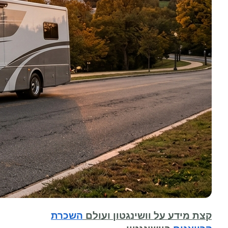
קצת מידע על וושינגטון ועולם
השכרת