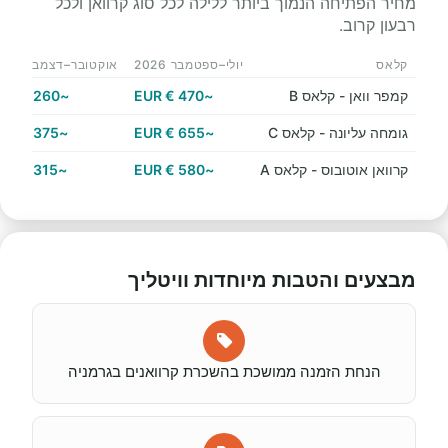
מחיר הפתיחה הנמוך ביותר ללילה לכל סוג קרוואן ולכל
רבעון קרוב.
קלאס
יולי–ספטמבר 2026
אוקטובר–דצמבר 2026
קמפר וואן - קלאס B
~470 € EUR
~260 € EUR
גומחה עליונה - קלאס C
~655 € EUR
~375 € EUR
קרוואן אוטובוס - קלאס A
~580 € EUR
~315 € EUR
מבצעים והטבות מיוחדות וויטליך
הנחת הזמנה ממושכת בהשכרת קרוואנים בגרמניה