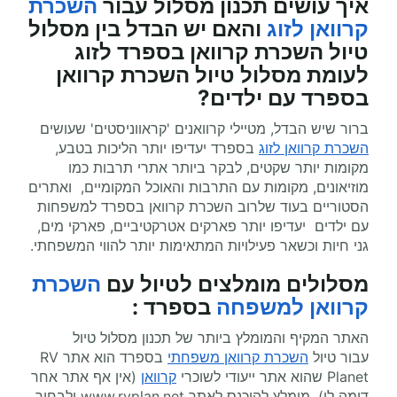
איך עושים תכנון מסלול עבור
השכרת
קרוואן לזוג
והאם יש הבדל בין מסלול
טיול השכרת קרוואן בספרד לזוג
לעומת מסלול טיול השכרת קרוואן
בספרד עם ילדים?
ברור שיש הבדל, מטיילי קרוואנים 'קראווניסטים' שעושים
השכרת קרוואן לזוג
בספרד יעדיפו יותר הליכות בטבע,
מקומות יותר שקטים, לבקר ביותר אתרי תרבות כמו
מוזיאונים, מקומות עם התרבות והאוכל המקומיים, ואתרים
הסטוריים בעוד שלרוב השכרת קרוואן בספרד למשפחות
עם ילדים יעדיפו יותר פארקים אטרקטיביים, פארקי מים,
גני חיות וכשאר פעילויות המתאימות יותר להווי המשפחתי.
מסלולים מומלצים ל
טיול עם
השכרת
קרוואן למשפחה
בספרד
:
האתר המקיף והמומלץ ביותר של תכנון מסלול טיול
עבור טיול
השכרת קרוואן משפחתי
בספרד הוא אתר
RV
Planet
שהוא אתר ייעודי לשוכרי
קרוואן
(אין אף אתר אחר
דומה לו). מומלץ להיכנס לאתר
www.rvplan.net
ולבחור