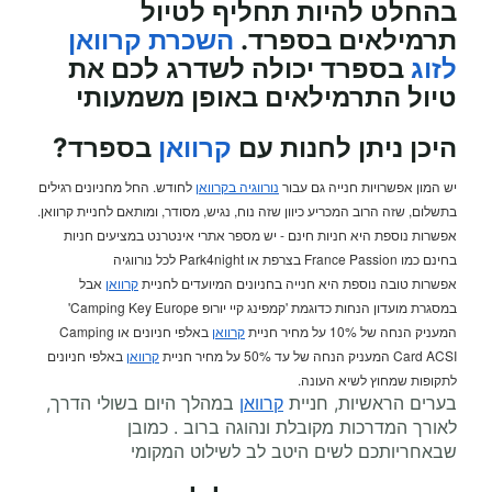
בהחלט להיות תחליף לטיול
תרמילאים בספרד.
השכרת קרוואן
לזוג
בספרד יכולה לשדרג לכם את
טיול התרמילאים באופן משמעותי
היכן ניתן לחנות עם
קרוואן
בספרד?
יש המון אפשרויות חנייה גם עבור
נורווגיה בקרוואן
לחודש. החל מחניונים רגילים
בתשלום, שזה הרוב המכריע כיוון שזה נוח, נגיש, מסודר, ומותאם לחניית קרוואן.
אפשרות נוספת היא חניות חינם - יש מספר אתרי אינטרנט במציעים חניות
בחינם כמו France Passion בצרפת או Park4night לכל נורווגיה
אפשרות טובה נוספת היא חנייה בחניונים המיועדים לחניית
קרוואן
אבל
במסגרת מועדון הנחות כדוגמת 'קמפינג קיי יורופ Camping Key Europe'
המעניק הנחה של 10% על מחיר חניית
קרוואן
באלפי חניונים או Camping
Card ACSI המעניק הנחה של עד 50% על מחיר חניית
קרוואן
באלפי חניונים
לתקופות שמחוץ לשיא העונה.
בערים הראשיות, חניית
קרוואן
במהלך היום בשולי הדרך,
לאורך המדרכות מקובלת ונהוגה ברוב . כמובן
שבאחריותכם לשים היטב לב לשילוט המקומי