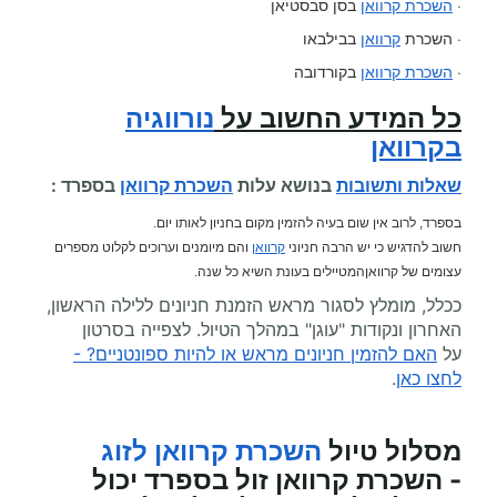
·
השכרת קרוואן
בסן סבסטיאן
· השכרת
קרוואן
בבילבאו
·
השכרת קרוואן
בקורדובה
כל המידע החשוב על
נורווגיה
בקרוואן
שאלות ותשובות
בנושא עלות
השכרת קרוואן
בספרד :
בספרד, לרוב אין שום בעיה להזמין מקום בחניון לאותו יום.
חשוב להדגיש כי יש הרבה חניוני
קרוואן
והם מיומנים וערוכים לקלוט מספרים
עצומים של קרוואןהמטיילים בעונת השיא כל שנה.
ככלל, מומלץ לסגור מראש הזמנת חניונים ללילה הראשון,
האחרון ונקודות "עוגן" במהלך הטיול. לצפייה בסרטון
על
האם להזמין חניונים מראש או להיות ספונטניים? -
לחצו כאן
.
מסלול טיול
השכרת קרוואן לזוג
- השכרת קרוואן זול בספרד יכול