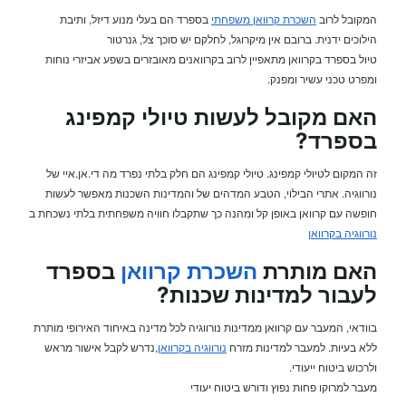
המקובל לרוב
השכרת קרוואן משפחתי
בספרד הם בעלי מנוע דיזל, ותיבת
הילוכים ידנית. ברובם אין מיקרוגל, לחלקם יש סוכך צל, גנרטור
טיול בספרד בקרוואן מתאפיין לרוב בקרוואנים מאובזרים בשפע אביזרי נוחות
ומפרט טכני עשיר ומפנק.
האם מקובל לעשות טיולי קמפינג
בספרד?
זה המקום לטיולי קמפינג. טיולי קמפינג הם חלק בלתי נפרד מה די.אן.איי של
נורווגיה. אתרי הבילוי, הטבע המדהים של והמדינות השכנות מאפשר לעשות
חופשה עם קרוואן באופן קל ומהנה כך שתקבלו חוויה משפחתית בלתי נשכחת ב
נורווגיה בקרוואן
האם מותרת
השכרת קרוואן
בספרד
לעבור למדינות שכנות?
בוודאי, המעבר עם קרוואן ממדינות נורווגיה לכל מדינה באיחוד האירופי מותרת
ללא בעיות. למעבר למדינות מזרח
נורווגיה בקרוואן
,נדרש לקבל אישור מראש
ולרכוש ביטוח ייעודי.
מעבר למרוקו פחות נפוץ ודורש ביטוח יעודי