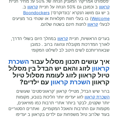
'פספורט אמריקה' המעניק הנחה של 50% על מחיר חניית
קראוון
ב וכמובן גם 50% הנחה על חניית
קראוון
ב.
ב יש גם מושג הנקרא 'בונדוקרס'(
Boondockers
Welcome
) בו בעלי חוות חקלאיות או שטחי בור מציעים
לבעלי
קראוון
לחנות חינם בשטח שלהם.
בערים הראשיות, חניית
קראוון
במהלך היום בשולי הדרך,
לאורך המדרכות מקובלת ונהוגה ברוב . כמובן
שבאחריותכם לשים היטב לב לשילוט המקומי
איך עושים תכנון מסלול עבור
השכרת
קראוון
לזוג והאם יש הבדל בין מסלול
טיול קראוון לזוג לעומת מסלול טיול
קראוון
השכרת קראוון
עם ילדים?
ברור שיש הבדל, מטיילי קראוון 'קראווניסטים' שעושים
השכרת קראוון
לזוג יעדיפו יותר הליכות בטבע, מקומות
יותר שקטים, לבקר ביותר אתרי תרבות כמו מוזיאונים,
מקומות עם התרבות והאוכל המקומיים, ואתרים הסטוריים
בעוד שלרוב טיול משפחות עם ילדים בקראוון ב יעדיפו