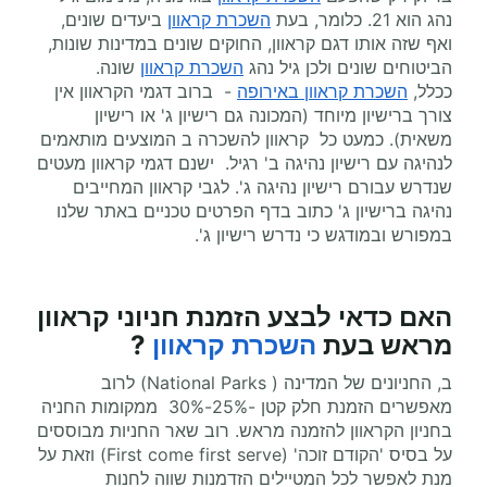
נהג הוא 21. כלומר, בעת
השכרת קראוון
ביעדים שונים,
ואף שזה אותו דגם קראוון, החוקים שונים במדינות שונות,
הביטוחים שונים ולכן גיל נהג
השכרת קראוון
שונה.
ככלל,
השכרת קראוון באירופה
- ברוב דגמי הקראוון אין
צורך ברישיון מיוחד (המכונה גם רישיון ג' או רישיון
משאית). כמעט כל קראוון להשכרה ב המוצעים מותאמים
לנהיגה עם רישיון נהיגה ב' רגיל. ישנם דגמי קראוון מעטים
שנדרש עבורם רישיון נהיגה ג'. לגבי קראוון המחייבים
נהיגה ברישיון ג' כתוב בדף הפרטים טכניים באתר שלנו
במפורש ובמודגש כי נדרש רישיון ג'.
האם כדאי לבצע הזמנת חניוני קראוון
מראש בעת
השכרת קראוון
?
ב, החניונים של המדינה ( National Parks) לרוב
מאפשרים הזמנת חלק קטן -25%-30% ממקומות החניה
בחניון הקראוון להזמנה מראש. רוב שאר החניות מבוססים
על בסיס 'הקודם זוכה' (First come first serve) וזאת על
מנת לאפשר לכל המטיילים הזדמנות שווה לחנות