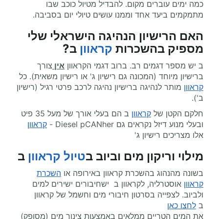
כמה ימים עוברים מקום. להבדיל מטיול כוכב שבו
מתמקמים ביעד אחד וממנו עושים טיולי יום בסביבה.
האם הרישיון הנהיגה הישראלי שלי
מספיק בהשכרות
קראוון
ב
?
ב יש מספר דגמים רב. ברוב דגמי הקראוון
אין
צורך
ברישיון מיוחד (המכונה גם רישיון ג' או רישיון משאית). כל
קראוון
מותר לנהיגה ברישיון נהיגה לרכב פרטי רגיל (רישיון
ב').
חלקם הקטן של
קראוון
ב הם בעלי אורך של מעל 35 פיט
ובעלי מנוע דיזל נקראים גם Diesel pCANher -
קראוון
אלו מצריכים רישיון ג'
מילוי וריקון מים וביוב ב
טיול קראוון
ב
בשונה מהנהוג בהשכרת קראוון באירופה או
השכרת
קראוון
אוסטרליה, לקראוון ב ישחיבורים ישירים למים
ולביוב. לצפייה בסרטון חיבורי מים וחשמל של קראוון
ב
לחצו כאן
את המים הטריים ממלאים באמצעות צינור מים (מסופק)