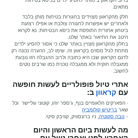
ברוב הקראוון ב מותר להסיע ילדים בכיסא בטיחות
מתאים.
חלק מהקראוון מצוידים בחגורות בטיחות מותן בלבד
ולאחרים יש אפשרות לחגורה צולבת או אפילו רצועת
ביטחון אחורית התופסת את כיסא הבטיחות. נא לקרוא
היטב את התיאור באתר שלנו.
בחלק מהקראוון מצויין באתר שלנו כי אסור להסיע ילדים
מתחת לגיל מסוים בקראוון זה. שימו לב, ההערה נכונה רק
לדגם הקראוון שבו היא כתובה ולרוב ההגבלה הזו נובעת
ממגבלה חוקית ולא ממגבלה טכנית כמו שרבים נוטים
לחשוב.
אתרי טיול פופולריים לעשות חופשה
עם
קראוון
ב:
· הפארקים הלאומיים בנף, ג'ספר יוהו, קוטוני וגליישר וכל
שאר
בריטיש קולומביה
-
נובה סקוטיה
, ניו ברונסוויק, קוויבק סיטי.
מה לעשות ביום הראשון והיום
האחרון לפני ואחרי
טיול עם