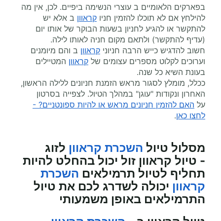
בפארקים הלאומיים ב עוצרי הנשימה ביפיים. לכן, אין מה
להילחץ אם לא תוכלו להזמין חניו
קראוון
ב אלא יש
להתקשר או להגיע לחניון בשעות הבוקר של אותו יום
(עדיף להתקשר) ולתאם מקום חניה לאותו לילה.
חשוב להדגיש כייש הרבה חניוני
קראוון
ב והם מיומנים
וערוכים לקלוט מספרים עצומים של
קראוון
המטיילים
בעונת השיא כל שנה.
ככלל, מומלץ לסגור מראש הזמנת חניונים ללילה הראשון,
האחרון ונקודות "עוגן" במהלך הטיול. לצפייה בסרטון
על
האם להזמין חניונים מראש או להיות ספונטניים? -
לחצו כאן
.
מסלול טיול
השכרת קראוון
לזוג
- טיול קראוון זול יכול בהחלט להיות
תחליף לטיול תרמילאים
השכרת
קראוון
יכולה לשדרג לכם את טיול
התרמילאים באופן משמעותי