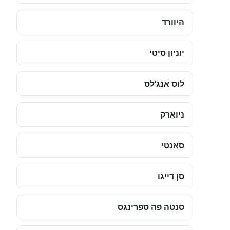
היוורד
יוניון סיטי
לוס אנג'לס
ניוארק
סאנטי
סן דייגו
סנטה פה ספרינגס