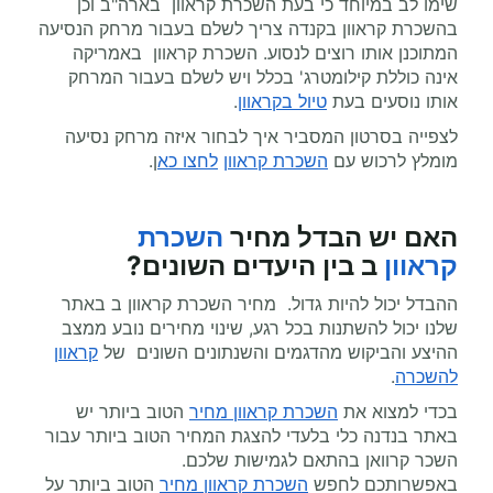
שימו לב במיוחד כי בעת השכרת קראוון בארה"ב וכן
בהשכרת קראוון בקנדה צריך לשלם בעבור מרחק הנסיעה
המתוכנן אותו רוצים לנסוע. השכרת קראוון באמריקה
אינה כוללת קילומטרג' בכלל ויש לשלם בעבור המרחק
אותו נוסעים בעת
טיול בקראוון
.
לצפייה בסרטון המסביר איך לבחור איזה מרחק נסיעה
מומלץ לרכוש עם
השכרת קראוון
לחצו כא
ן.
האם יש הבדל מחיר
השכרת
קראוון
ב בין היעדים השונים?
ההבדל יכול להיות גדול. מחיר השכרת קראוון ב באתר
שלנו יכול להשתנות בכל רגע, שינוי מחירים נובע ממצב
ההיצע והביקוש מהדגמים והשנתונים השונים של
קראוון
להשכרה
.
בכדי למצוא את
השכרת קראוון מחיר
הטוב ביותר יש
באתר בנדנה כלי בלעדי להצגת המחיר הטוב ביותר עבור
השכר קרוואן בהתאם לגמישות שלכם.
באפשרותכם לחפש
השכרת קראוון מחיר
הטוב ביותר על