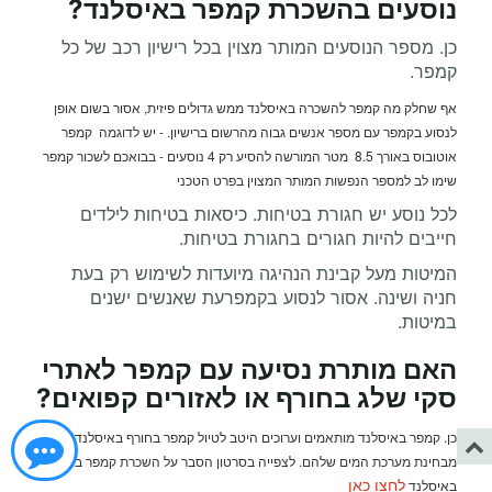
נוסעים
בהשכרת קמפר
באיסלנד
?
כן. מספר הנוסעים המותר מצוין בכל רישיון רכב של כל
קמפר.
אף שחלק מה קמפר להשכרה באיסלנד ממש גדולים פיזית, אסור בשום אופן
לנסוע בקמפר עם מספר אנשים גבוה מהרשום ברישיון. - יש לדוגמה קמפר
אוטובוס באורך 8.5 מטר המורשה להסיע רק 4 נוסעים - בבואכם לשכור קמפר
שימו לב למספר הנפשות המותר המצוין בפרט הטכני
לכל נוסע יש חגורת בטיחות. כיסאות בטיחות לילדים
חייבים להיות חגורים בחגורת בטיחות.
המיטות מעל קבינת הנהיגה מיועדות לשימוש רק בעת
חניה ושינה. אסור לנסוע בקמפרעת שאנשים ישנים
במיטות.
האם מותרת נסיעה עם קמפר לאתרי
סקי שלג בחורף או לאזורים קפואים
?
כן. קמפר באיסלנד מותאמים וערוכים היטב לטיול קמפר בחורף באיסלנד
מבחינת מערכת המים שלהם. לצפייה בסרטון הסבר על השכרת קמפר בחורף
לחצו כאן
באיסלנד