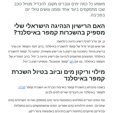
משמע כל כמה ימים עוברים מקום. להבדיל מטיול כוכב
שבו מתמקמים ביעד אחד וממנו עושים טיולי יום
בסביבה.
האם הרישיון הנהיגה הישראלי שלי
מספיק בהשכרות קמפר באיסלנד
?
כן. אך צריך לצרף רישיון נהיגה בינלאומי.
אף שיש מבחר גדול של קמפר להשכרה באיסלנד, ברוב דגמי הקמפר אין צורך
ברישיון מיוחד (המכונה גם רישיון ג' או רישיון משאית). כמעט כל קמפר להשכרה
באיסלנד המוצעים מותאמים לנהיגה עם רישיון נהיגה ב' רגיל. ברוב המכריע של
הקמפר באיסלנד, גם אם
הם
"קמפר אוטובוס", מספיק רישיון ב' רגיל.
מילוי וריקון מים וביוב ב
טיול השכרת
קמפר
באיסלנד
בשונה מהנהוג בהשכרת קמפר בארצות הברית או השכרת קמפר
קנדה
,
לקמפר באיסלנד אין חיבורים ישירים למים ולביוב.
את המים הטריים ממלאים באמצעות צינור מים (מסופק) ואת מי השרותים (מים
שחורים) המים הדלוחים (מים אפורים, המים שהשתמשתם בהם במקלחת
ובכיורים) מרוקנים בתחנות ריקון בחניונים באמצעות צינור ריקון
.
.