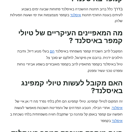
בדרך
כלל ברוב תחנות ההשכרה באיסלנד פתוחות שבעה ימים בשבוע
לעיתים בעונת החורף תחנות
איסלנד
בקמפר מצמצמות את ימי ושעות הפעילות
שלהן.
מה המאפיינים העיקריים של טיולי
קמפר באיסלנד ?
המקובל לרוב השכרת קמפר משפחתי באיסלנד
הם
בעלי מנוע דיזל, ותיבת
הילוכים ידנית. ברובם אין מיקרוגל, לחלקם יש סוכך צל
טיול באיסלנד בקמפר מתאפיין לרוב בקמפר מאובזרים בשפע אביזרי נוחות
ומפרט טכני עשיר ומפנק.
האם מקובל לעשות טיולי קמפינג
באיסלנד?
זה המקום לטיולי קמפינג. טיולי קמפינג הם חלק בלתי נפרד מה די.אן.איי של
איסלנד
. אתרי הבילוי, הטבע המדהים של והמדינות השכנות מאפשר לעשות
חופשה עם קמפר באופן קל ומהנה כך שתקבלו חוויה משפחתית בלתי נשכחת ב
איסלנד
בקמפר