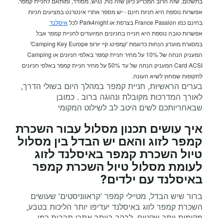
בתשלום, שזה הרוב המכריע כיוון שזה נוח, נגיש, מסודר, ומותאם לחניית קמפר.
אפשרות נוספת היא חניות חינם - יש מספר אתרי אינטרנט במציעים חניות
בחינם כמו France Passion בצרפת או Park4night לכל
איסלנד
אפשרות טובה נוספת היא חנייה בחניונים המיועדים לחניית קמפר אבל
במסגרת מועדון הנחות כדוגמת 'קמפינג קיי יורופ Camping Key Europe'
המעניק הנחה של 10% על מחיר חניית קמפר באלפי חניונים או Camping
Card ACSI המעניק הנחה של עד 50% על מחיר חניית קמפר באלפי חניונים
לתקופות שמחוץ לשיא העונה.
בערים הראשיות, חניית קמפר במהלך היום בשולי הדרך,
לאורך המדרכות מקובלת ונהוגה ברוב . כמובן
שבאחריותכם לשים היטב לב לשילוט המקומי
איך עושים תכנון מסלול עבור השכרת
קמפר לזוג והאם יש הבדל בין מסלול
טיול השכרת קמפר באיסלנד לזוג
לעומת מסלול טיול השכרת קמפר
באיסלנד עם ילדים?
ברור שיש הבדל, מטיילי קמפר 'קראווניסטים' שעושים
השכרת קמפר לזוג באיסלנד יעדיפו יותר הליכות בטבע,
מקומות יותר שקטים, לבקר ביותר אתרי תרבות כמו