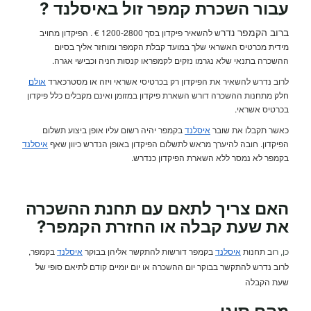
עבור
השכרת קמפר
זול באיסלנד
?
ברוב הקמפר נדר
ש להשאיר פיקדון בסך 1200-2800 € . הפיקדון מחויב
מידית מכרטיס האשראי שלך במועד קבלת הקמפר ומוחזר אליך בסיום
ההשכרה בתנאי שלא נגרמו נזקים לקמפראו קנסות חניה וכבישי אגרה.
לרוב נדרש להשאיר את הפיקדון רק בכרטיסי אשראי ויזה או מסטרכארד
אולם
חלק מתחנות ההשכרה דורש השארת פיקדון במזומן ואינם מקבלים כלל פיקדון
בכרטיס אשראי.
כאשר תקבלו את שובר
איסלנד
בקמפר יהיה רשום עליו אופן ביצוע תשלום
הפיקדון. חובה להיערך מראש לתשלום הפיקדון באופן הנדרש כיוון שאף
איסלנד
בקמפר לא נמסר ללא השארת הפיקדון כנדרש.
האם צריך לתאם עם תחנת ההשכרה
את שעת קבלה או החזרת הקמפר
?
וב תחנות
איסלנד
בקמפר דורשות להתקשר אליהן בבוקר
איסלנד
בקמפר,
כן, ר
לרוב נדרש להתקשר בבוקר יום ההשכרה או יום יומיים קודם לתיאם סופי של
שעת הקבלה