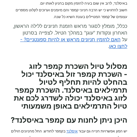
באיסלנד, לרוב אין שום בעיה להזמין מקום בחניון לאותו יום.
חשוב להדגיש כי יש הרבה חניוני קמפר והם מיומנים וערוכים לקלוט מספרים
עצומים של קמפר המטיילים בעונת השיא כל שנה.
ככלל, מומלץ לסגור מראש הזמנת חניונים ללילה הראשון,
האחרון ונקודות "עוגן" במהלך הטיול. לצפייה בסרטון
על
האם להזמין חניונים מראש או להיות ספונטניים? -
לחצו כאן
.
מסלול טיול השכרת קמפר לזוג
- השכרת קמפר זול באיסלנד יכול
בהחלט להיות תחליף לטיול
תרמילאים באיסלנד. השכרת קמפר
לזוג באיסלנד יכולה לשדרג לכם את
טיול התרמילאים באופן משמעותי
היכן ניתן לחנות עם קמפר באיסלנד?
יש המון אפשרויות חנייה גם עבור
איסלנד
בקמפר לחודש. החל מחניונים רגילים