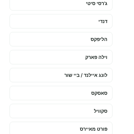
ג'רסי סיטי
דנדי
הליפקס
וילה פארק
לונג איילנד / ביי שור
סאסקס
סקוויל
פורט מאיירס