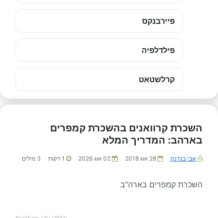
פיירבנקס
פילדלפיה
קרלשטאט
השכרת קרוואנים בהשכרת קמפרים
בארהב: המדריך המלא
אבי בנדנה
28 אוג 2018
02 אוג 2026
1
דקות
3
מילים
השכרת קמפרים בארה"ב
PageType: City (2942)