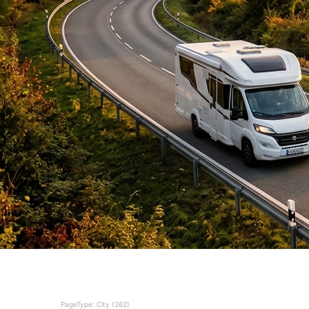
PageType: City (262)