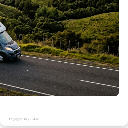
PageType: City (2434)