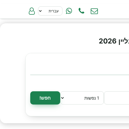
202
חפש!